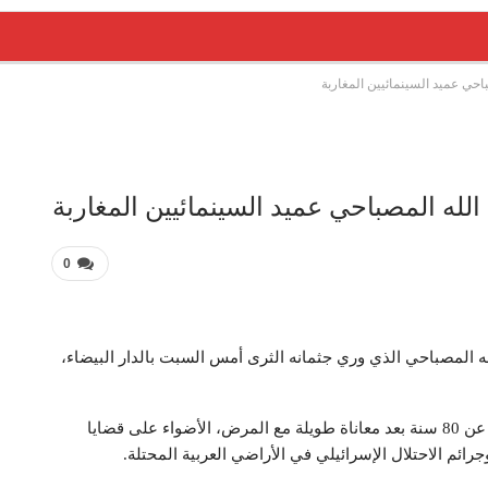
احي عميد السينمائيين المغاربة
الله المصباحي عميد السينمائيين المغاربة
0
له المصباحي الذي وري جثمانه الثرى أمس السبت بالدار البيضاء،
سلطت أعمال المصباحي، الذي توفي أول أمس الجمعة عن 80 سنة بعد معاناة طويلة مع المرض، الأضواء على قضايا
ائم الاحتلال الإسرائيلي في الأراضي العربية المحتلة.