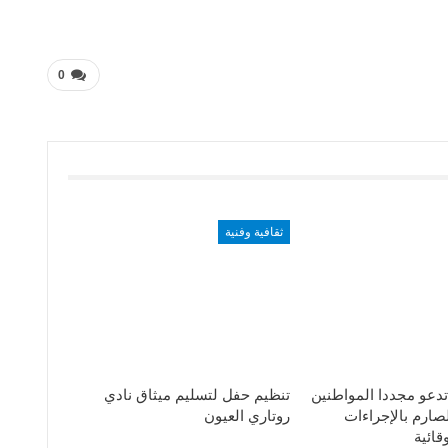
0
ثقافية وفنية
تدعو مجددا المواطنين
تنظيم حفل لتسليم ميثاق نادي
لصارم بالإجراءات
روتاري العيون
قائية