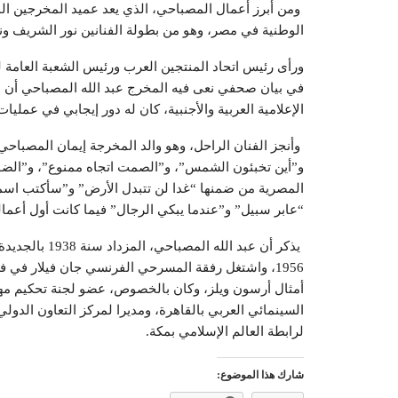
ومن أبرز أعمال المصباحي، الذي يعد عميد المخرجين الم
الوطنية في مصر، وهو من بطولة الفنانين نور الشريف و
ورأى رئيس اتحاد المنتجين العرب ورئيس الشعبة العامة للإ
في بيان صحفي نعى فيه المخرج عبد الله المصباحي أن هذ
الإعلامية العربية والأجنبية، كان له دور إيجابي في عمليات
و”أين تخبئون الشمس”، و”الصمت اتجاه ممنوع”، و”الضوء 
المصرية من ضمنها “غدا لن تتبدل الأرض” و”سأكتب اسمك
“عابر سبيل” و”عندما يبكي الرجال” فيما كانت أول أعماله من خلال المسرح 
يذكر أن عبد ال
1956، واشتغل رفقة المسرحي الفرنسي جان فيلار في
أمثال أرسون ويلز، وكان بالخصوص، عضو لجنة تحكيم مهرجا
السينمائي العربي بالقاهرة، ومديرا لمركز التعاون الدولي
لرابطة العالم الإسلامي بمكة.
شارك هذا الموضوع: