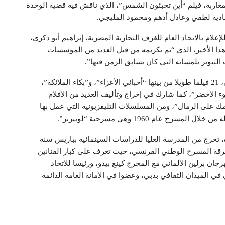
غاربة، فيلم “أين تخبئون الشمس”، الذي ناقش فيه قضية الوحدة
نادية لطفي وعادل أدهم ومحمود المليجي.
علام بالاتحاد العام للغرف التجارية المصرية، إبراهيم أبو ذكري،
ا الأخير، الذي “تم تكريمه من قبل العديد من المؤسسات
 التنوير بلمساته التي كان يسابق الزمن فيها”.
وأنجز الفنان الراحل، وهو والد المخرجة إيمان المصباحي، 21 فيلما طويلا من بينها “أحبائي الأعزاء”، و”بكاء الملائكة”،
الأخضر”، كما شارك في إخراج وتأليف العديد من الأفلام
 على الرمال”، ومن المسلسلات التليفزيونية التي عمل بها
عام 1960 وهي مسرحية “لوبيربر”.
له المصباحي، المزداد سنة 1938 بالجديدة، تخرج من المدرسة العليا للدراسات السينمائية بباريس سنة
 فرقة المسرح الوطني الفرنسي، حيث تعرف على كبار الفنانين
ن برلين الألماني مع المخرج كينغ بيدو، ورئيسا للاتحاد
 في الميدان الثقافي بدبي، وعضوا في الأمانة العامة الدائمة