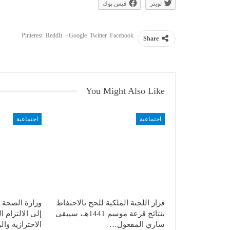
تويتر
فيس بوك
Pinterest
ReddIt
Google+
Twitter
Facebook
Share
You Might Also Like
اجتماعية
اجتماعية
قرار اللجنة الملكية للحج بالاحتفاظ
وزارة الصحة 
بنتائج قرعة موسم 1441هـ، سيبقى
إلى الالتزام ا
ساري المفعول…
الاحترازية والو