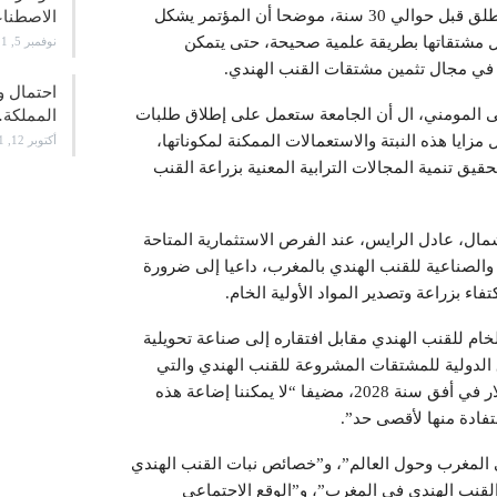
البحث العلمي حول الاستعمالات الطبية بالجامعة والذي انطلق قبل حوالي 30 سنة، موضحا أن المؤتمر يشكل
الاصطن
ال مشتقاتها بطريقة علمية صحيحة، حتى يتمكن
نوفمبر 5, 2021
 في مجال تثمين مشتقات القنب الهندي.
احتمال و
ى المومني، ال أن الجامعة ستعمل على إطلاق طلبات
المملكة
زايا هذه النبتة والاستعمالات الممكنة لمكوناتها،
أكتوبر 12, 2021
حقيق تنمية المجالات الترابية المعنية بزراعة القنب
مال، عادل الرايس، عند الفرص الاستثمارية المتاحة
والصناعية للقنب الهندي بالمغرب، داعيا إلى ضرورة
اء بزراعة وتصدير المواد الأولية الخام.
خام للقنب الهندي مقابل افتقاره إلى صناعة تحويلية
الدولية للمشتقات المشروعة للقنب الهندي والتي
تشهد نموا سريعا ويرتقب أن يبلغ حجمها إلى 200 مليار دولار في أفق سنة 2028، مضيفا “لا يمكننا إضاعة هذه
فادة منها لأقصى حد”.
ي المغرب وحول العالم”، و”خصائص نبات القنب الهندي
لقنب الهندي في المغرب”، و”الوقع الاجتماعي