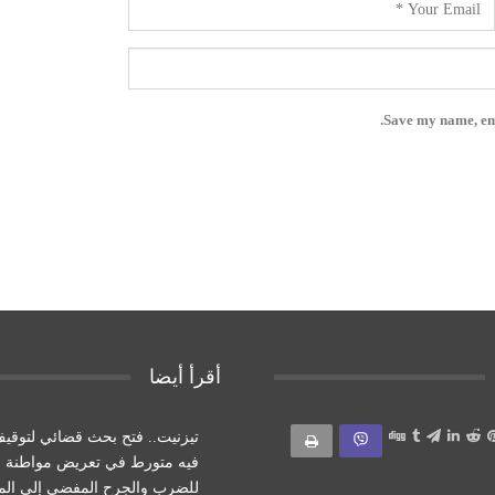
Save my name, ema
أقرأ أيضا
تيزنيت.. فتح بحث قضائي لتوقي
فيه متورط في تعريض مواطنة أج
للضرب والجرح المفضي إلى ال