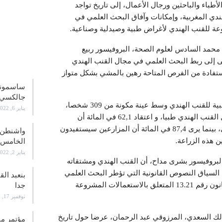
طباء والباحثين ورجال الأعمال، إلى تاريخ تواجد
ندي المغربية، وإمكانات وآفاق البحث العلمي في
وعة للقنب الهندي لأغراض طبية وصيدلية وصناعية.
ة محمد السادس لعلوم الصحة، البروفيسور ربيع
علوم و
ى إلى ربط البحث العلمي في مجال القنب الهندي
لاستفادة من الفرص المتاحة رهين بالمشي بشكل متواز
جالكسي 21
وقدم نتائج دراسة قامت بها الجمعية حول الاستعمالات الطبية للقنب الهندي وسط عينة مكونة من 309 شخصا،
يناير 6, 2022
أبانت عن قبول 86,4 في المائة من المستجوبين للاستعمال القنب الهندي طبيا، و اعتقاد 62,1 في المائة أن
المغرب يتوفر على قدرة تصنيعية لتثمين نبتة القنب الهندي، بينما يرى 87,4 في المائة أن المزارعين سيستفيدون
واشنطن ت
ين هذه الزراعة.
الخامس
يناير 2, 2022
 البروفيسور بشرى مداح، أن القنب الهندي ومشتقاته
السياق النصوص القانونية التي تؤطر البحث العلمي
بنعبد ال
في مجال تثمين القنب الهندي، والتي ستتعزز بمشروع القانون رقم 13.21 المتعلق بالاستعمالات المشروعة
جدا
نوفمبر 17, 2021
لمالك السعدي، المرزوقي عبد الرحمان، عرضا حول تاريخ