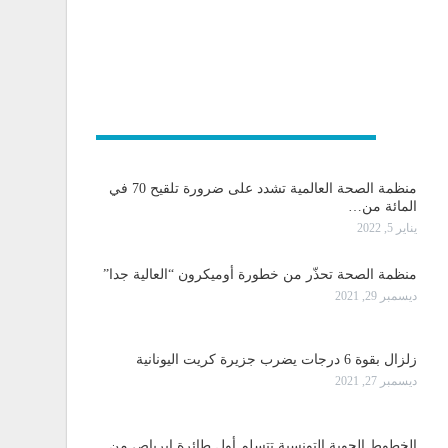
و دولية
منظمة الصحة العالمية تشدد على ضرورة تلقيح 70 في
المائة من…
يناير 5, 2022
منظمة الصحة تحذّر من خطورة أوميكرون “العالية جدا”
ديسمبر 29, 2021
زلزال بقوة 6 درجات يضرب جزيرة كريت اليونانية
ديسمبر 27, 2021
الخطوط الجوية التونسية تتسلم أول طائرة إيرباص من