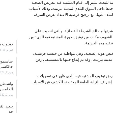
لية للبحث تشير إلى قيام المشتبه فيه بتعريض الضحية
جدها داخل السوق البلدي لمدينة تيزنيت، وذلك لأسباب
لكشف عنها، مع ترجيح فرضية الاعتداء بغرض السرقة
علوم و
اشرتها مصالح الشرطة القضائية، والتي انصبت على
الشهود، مكنت من توثيق صورة المشتبه فيه الذي تبين
فيذ هذه الجريمة.
يوتيوب ي
فبراير 10, 2022
شخيص هوية الضحية، وهي مواطنة من جنسية فرنسية،
قريبة من مدينة تيزنيت، وقد تم إيداع جثتها بالمستشفى رهن
جالكسي 21
يناير 6, 2022
ل بغرض توقيف المشتبه فيه، الذي ظهر في تسجيلات
ت إشراف النيابة العامة المختصة، للكشف عن الأسباب
واشنطن ت
الخامس
يناير 2, 2022
بنعبد ال
جدا