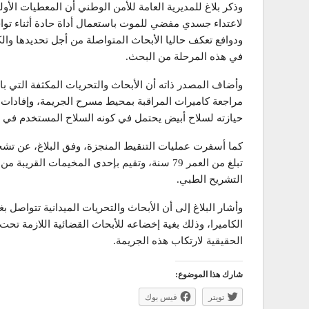
وذكر بلاغ للمديرية العامة للأمن الوطني أن المعطيات الأو
لاعتداء جسدي مفضي للموت باستعمال أداة حادة أثناء توا
ودوافع تعكف حاليا الأبحاث المتواصلة من أجل تحديدها وا
في هذه المرحلة من البحث.
وأضاف المصدر ذاته أن الأبحاث والتحريات المكثفة التي ب
مراجعة كاميرات المراقبة بمحيط مسرح الجريمة، وإفادات 
حيازته لسلاح أبيض يحتمل في كونه السلاح المستخدم في تن
كما أسفرت عمليات التنقيط المنجزة، وفق البلاغ، عن ت
تبلغ من العمر 79 سنة، وتقيم بإحدى المخيمات ال
التشريح الطبي.
وأشار البلاغ إلى أن الأبحاث والتحريات الميدانية تتواص
الكاميرا، وذلك بغية إخضاعه للأبحاث القضائية اللازمة تح
الحقيقية لارتكاب هذه الجريمة.
شارك هذا الموضوع:
تويتر
فيس بوك