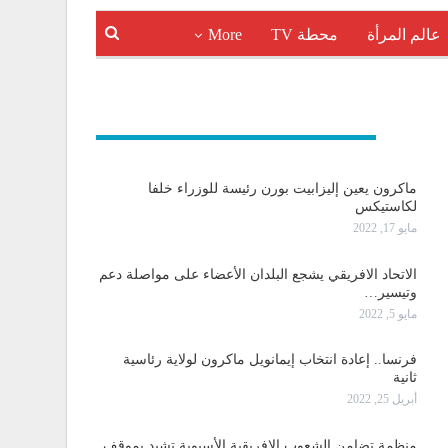
عالم المرأة
محطة TV
More
و دولية
ماكرون يعين إليزابيت بورن رئيسة للوزراء خلفا
لكاستيكس
مايو 17, 2022
الاتحاد الافريقي يشجع البلدان الأعضاء على مواصلة دعم
وتيسير…
مايو 5, 2022
فرنسا.. إعادة انتخاب إيمانويل ماكرون لولاية رئاسية
ثانية
أبريل 25, 2022
منظمة تضامن الشعوب الإفريقية الأسيوية تشيد بموقف