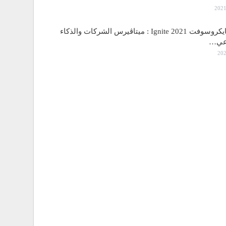
مؤتمر مايكروسوفت Ignite 2021 : ميتاڤيرس الشركات والذكاء
اعي…