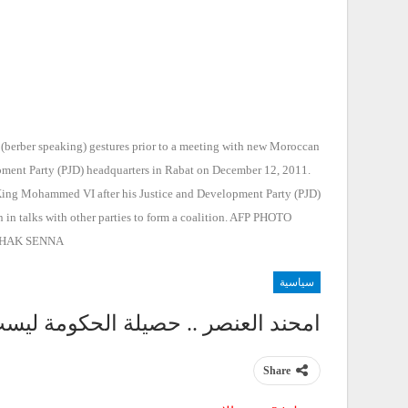
(berber speaking) gestures prior to a meeting with new Moroccan
pment Party (PJD) headquarters in Rabat on December 12, 2011.
King Mohammed VI after his Justice and Development Party (PJD)
n in talks with other parties to form a coalition. AFP PHOTO
HAK SENNA
سياسية
امحند العنصر .. حصيلة الحكومة ليست
Share