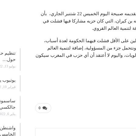
قال الأمين العام لحزب الحركة الشعبية امحند العنصر في تقديمه صبيحة اليوم الخميس 22 شتنبر الجاري، بأن
ه بن كيران، التي كان حزبه مشاركا فيها فشلت في
ة لتنمية العالم القروي.
علوم و
لين على الأقل فشلت فيهما الحكومة لعدة أسباب،
ونتحمل جزء من المسؤولية، إضافة لتنمية العالم
تنظيم حف
لأولويات، واليوم لا أعتقد أن أي حزب في المغرب سيكون
حول…
يوليو 13, 2022
يوتيوب ي
فبراير 10, 2022
جالكسي 21
0
يناير 6, 2022
واشنطن ت
الخامس