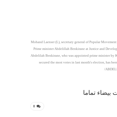
عربية 
Mohand Laenser (L), secretary general of Popular Movement 
Prime minister Abdelillah Benkirane at Justice and Develo
Abdelilah Benkirane, who was appointed prime minister by 
secured the most votes in last month's election, has bee
/ABDEL
 بيضاء تماما
0