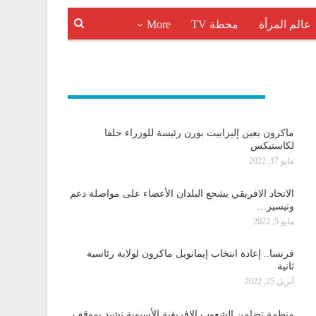
عالم المرأة
محطة TV
More
و دولية
ماكرون يعين إليزابيت بورن رئيسة للوزراء خلفا
لكاستيكس
مايو 17, 2022
الاتحاد الافريقي يشجع البلدان الأعضاء على مواصلة دعم
وتيسير…
مايو 5, 2022
فرنسا.. إعادة انتخاب إيمانويل ماكرون لولاية رئاسية
ثانية
أبريل 25, 2022
منظمة تضامن الشعوب الإفريقية الأسيوية تشيد بموقف