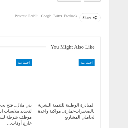
Pinterest
ReddIt
Google+
Twitter
Facebook
Share
You Might Also Like
اجتماعية
اجتماعية
المبادرة الوطنية للتنمية البشرية
بني ملال.. فتح ب
بالصخيرات-تمارة.. مواكبة واعدة
لتحديد ملابسات ا
لحاملي المشاريع
موظف شرطة لسلا
خارج أوقات…