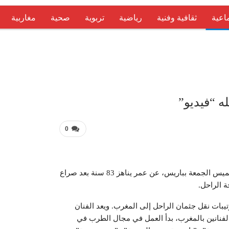
اعية
ثقافية وفنية
رياضية
تربوية
صحية
مغاربية
عربية 
ه “فيديو”
0
توفي الفنان والمطرب المغربي، محمد الإدريسي، ليلة الخميس الجمعة بباريس، عن عمر يناهز 83 سنة بعد صراع
 الراحل.
تيبات نقل جثمان الراحل إلى المغرب. ويعد الفنان
 بمدينة سلا، من أوائل الفنانين بالمغرب، بدأ العمل في مجال الطرب في