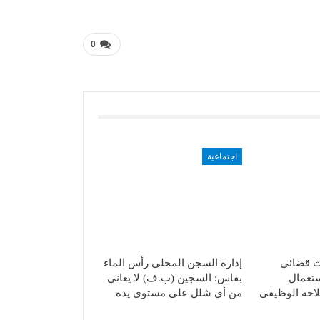
0
اجتماعية
حث قضائي
إدارة السجن المحلي رأس الماء
ستعمال
بفاس: السجين (ب.ف) لا يعاني
حه الوظيفي
من أي شلل على مستوى يده