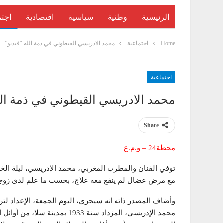
الرئيسية
وطنية
سياسية
اقتصادية
اجتم
Home
اجتماعية
محمد الادريسي القيطوني في ذمة الله “فيديو”
اجتماعية
محمد الادريسي القيطوني في ذمة الل
Share
محطة24 – و.م.ع
مع مرض عضال لم ينفع معه علاج، بحسب ما علم لدى زوجة
وأضاف المصدر ذاته أنه سيجري، اليوم الجمعة، الإعداد لتر
محمد الإدريسي، المزداد سنة 1933