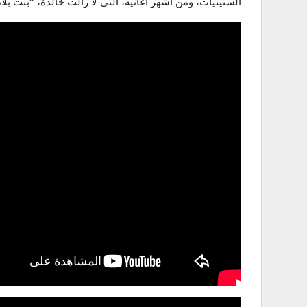
الستينيات، ومن أشهر أغانيه، التي لا زالت خالدة، “بنت بلا