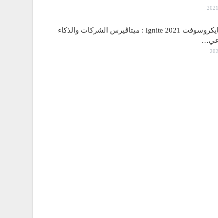
مؤتمر مايكروسوفت Ignite 2021 : ميتاڤيرس الشركات والذكاء
اعي…