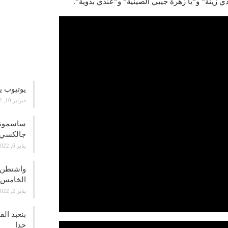
دي زينة” و”يا زهرة جيبي الصينية” و”عندي بدوية”.
علوم و
يوتيوب ي
فبراير 10, 2022
جالكسي 21
يناير 6, 2022
واشنطن ت
الخامس
يناير 2, 2022
بنعبد ال
جدا