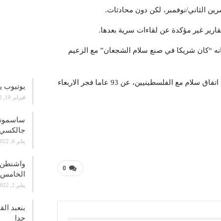
رين الثاني/نوفمبر، لكن دون محادثات.
 انه “كان شريكا في صنع سلام الشجعان” مع الزعيم
علوم و
توفي بيريز، حائز جائزة نوبل للسلام لدوره في التوصل الى اتفاق سلام مع الفلسطينيين، عن 93 عاما فجر الاربعاء
يوتيوب ي
فبراير 10, 2022
جالكسي 21
يناير 6, 2022
واشنطن ت
0
الخامس
يناير 2, 2022
بنعبد ال
جدا