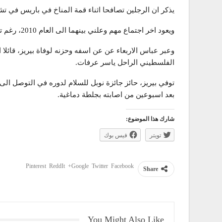
يذكر ان الرجلين تصافحا اثناء قمة المناخ في باريس في تش
ويعود اخر اجتماع مهم وعلني بينهما الى العام 2010، رغم تقارير غير مؤكدة عن لقاءات سرية بعدها.
وعبر عباس الاربعاء عن عن اسفه وحزنه لوفاة بيريز، قائلا
الفلسطيني الراحل ياسر عرفات.
بعد اسبوعين من اصابته بجلطة دماغية.
شارك هذا الموضوع:
تويتر
فيس بوك
Pinterest
ReddIt
Google+
Twitter
Facebook
Share
You Might Also Like