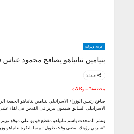
عربية ودولية
بنيامين نتانياهو يصافح محمود عباس ف
Share
محطة24 – وكالات
صافح رئيس الوزراء الاسرائيلي بنيامين نتانياهو الجمعة
الاسرائيلي السابق شيمون بيريز في القدس في لقاء علني ي
ونشر المتحدث باسم نتانياهو مقطع فيديو على موقع تويتر، ي
“تسرني رؤيتك. مضى وقت طويل” بينما شكره نتانياهو وز