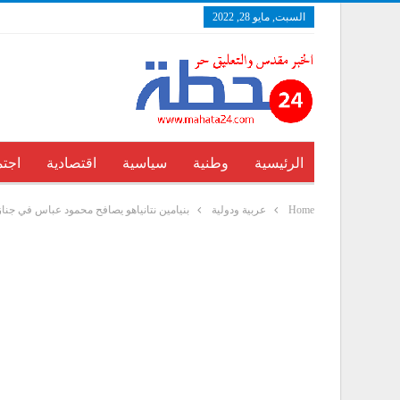
السبت, مايو 28, 2022
الرئيسية
وطنية
سياسية
اقتصادية
اجتم
Home
عربية ودولية
بنيامين نتانياهو يصافح محمود عباس في جناز