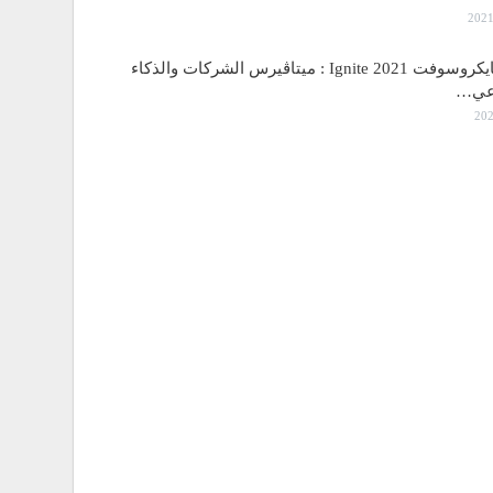
مؤتمر مايكروسوفت Ignite 2021 : ميتاڤيرس الشركات والذكاء
اعي…