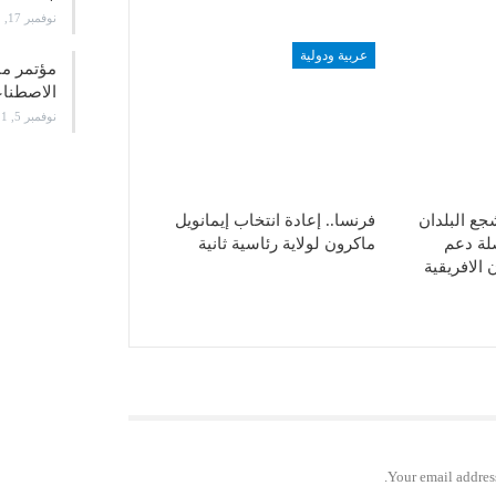
نوفمبر 17, 2021
عربية ودولية
الاصطن
نوفمبر 5, 2021
شجع البلدان
فرنسا.. إعادة انتخاب إيمانويل
لة دعم
ماكرون لولاية رئاسية ثانية
الافريقية
Your email address