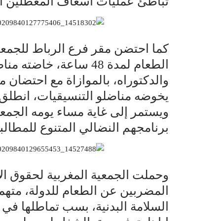
تباطئ عمليات اسعاف المعطلين ال
كما احتضن مقر فرع الرباط للجمعي
الطعام لمدة 48 ساعة، خ
والدكتوراه، بالموازاة مع احتضان
برنامجهم النضالي المتنوع للمطالب
وحملت الجمعية المغربية لحقوق ال
المضربين عن الطعام للدولة، متهم
السلامة البدنية، بسب تماطلها في 