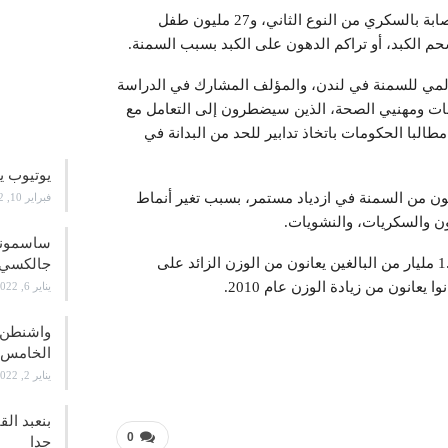
وأضافت أن 4 ملايين طفل من هؤلاء الأطفال معرضون للإصابة بالسكري من النوع الثاني، و27 مليون طفل
عالمي للسمنة في لندن، والمؤلف المشارك في الدراسة
مات ومهنيي الصحة، الذين سيضطرون إلى التعامل مع
علوم و
طالبا الحكومات باتخاذ تدابير للحد من البدانة في
يوتيوب ي
ن من السمنة في ازدياد مستمر، بسبب تغير أنماط
فبراير 10, 2022
هون والسكريات، والنشويات.
وتشير آخر إحصائيات منظمة الصحة العالمية إلى أن نحو 1.5 مليار من البالغين يعانون من الوزن الزائد على
جالكسي 21
يناير 6, 2022
واشنطن ت
الخامس
يناير 2, 2022
بنعبد ال
0
جدا