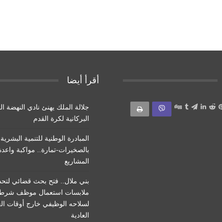
أقرأ أيضا
جلالة الملك يهنئ نادي النهضة ال
البركانية لكرة القدم
المبادرة الوطنية للتنمية البشرية
بالصخيرات-تمارة.. مواكبة واعد
المشاريع
بني ملال.. فتح بحث قضائي لتحد
ملابسات استعمال موظف شرط
لسلاحه الوظيفي خارج أوقات ال
العادية