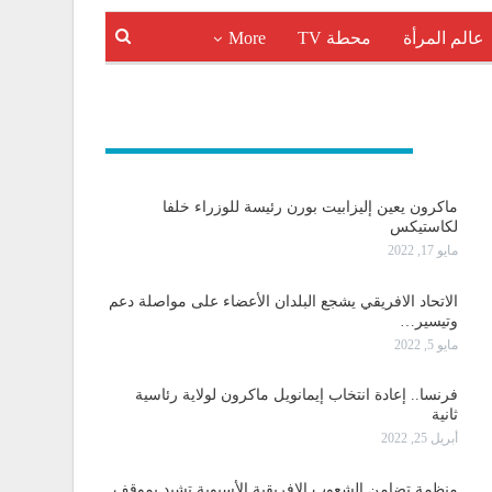
عالم المرأة
محطة TV
More
و دولية
ماكرون يعين إليزابيت بورن رئيسة للوزراء خلفا
لكاستيكس
مايو 17, 2022
الاتحاد الافريقي يشجع البلدان الأعضاء على مواصلة دعم
وتيسير…
مايو 5, 2022
فرنسا.. إعادة انتخاب إيمانويل ماكرون لولاية رئاسية
ثانية
أبريل 25, 2022
منظمة تضامن الشعوب الإفريقية الأسيوية تشيد بموقف