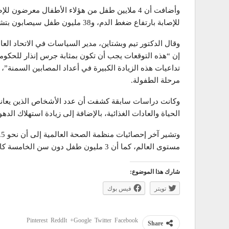
للإصابة بارتفاع ضغط الدم، و38 مليون طفل سيصابون بتشحم الكبد، أو تراكم الدهون على الكبد بسبب السمنة.
وقال الدكتور تيم وبشتاين، مدير السياسات في الاتحاد ال
إن “هذه التوقعات يجب أن تكون بمثابة جرس إنذار للحكو
تداعيات هذه الزيادة الكبيرة في أعداد المصابين السمنة”، م
مرحلة الطفولة.
وكانت دراسات سابقة كشفت أن عدد الأشخاص الذين يعانو
الحياة والعادات الغذائية، بالإضافة إلى زيادة استهلاك الد
مستوى العالم، كما أن 3 مليون طفل دون سن الخامسة كانوا يعانون من زيادة الوزن عام 2010.
شارك هذا الموضوع:
تويتر
فيس بوك
Pinterest
ReddIt
Google+
Twitter
Facebook
Share