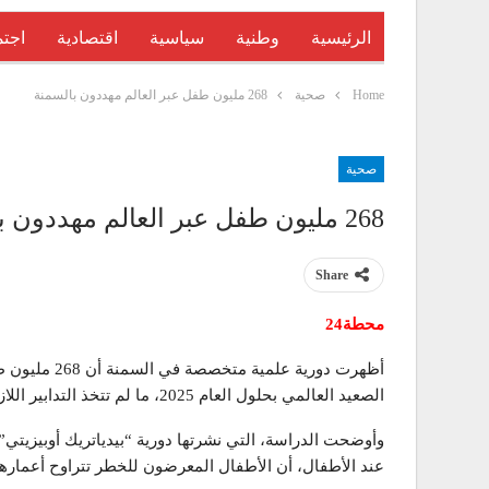
الرئيسية
وطنية
سياسية
اقتصادية
اجتم
Home
صحية
268 مليون طفل عبر العالم مهددون بالسمنة
صحية
268 مليون طفل عبر العالم مهددون بالسمنة
Share
محطة24
أظهرت دورية عل
الصعيد العالمي بحلول العام 2025، ما لم تتخذ التدابير اللازمة للسيطرة عليه.
وأوضحت الدراسة، التي نشرتها دورية “بيدياتريك أوبيزيت
عند الأطفال، أن الأطفال المعرضون للخطر تتراوح أعمارهم بين 5 إلى 7