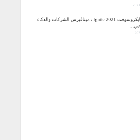
مؤتمر مايكروسوفت Ignite 2021 : ميتاڤيرس الشركات والذكاء
اعي…