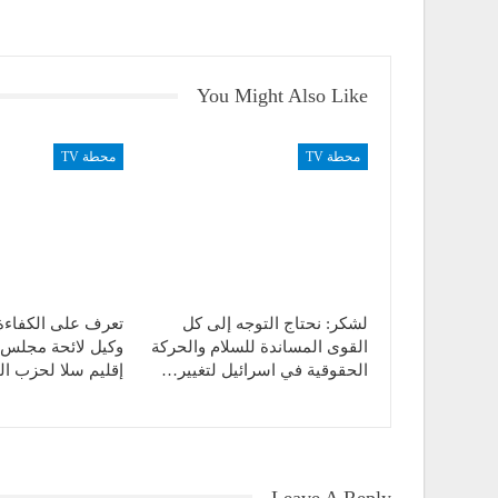
You Might Also Like
محطة TV
محطة TV
لشكر: نحتاج التوجه إلى كل
تعرف على الكفاءة
القوى المساندة للسلام والحركة
وكيل لائحة مجلس 
الحقوقية في اسرائيل لتغيير…
إقليم سلا لحزب ال
Leave A Reply