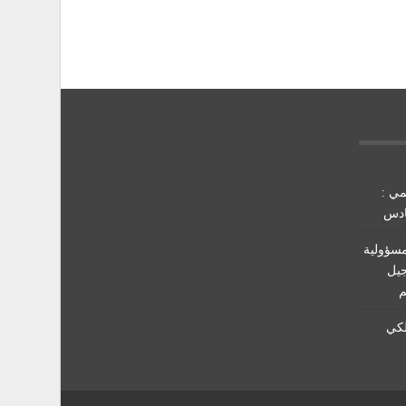
مي :
ادس
مسؤولية
جيل
م
لكي