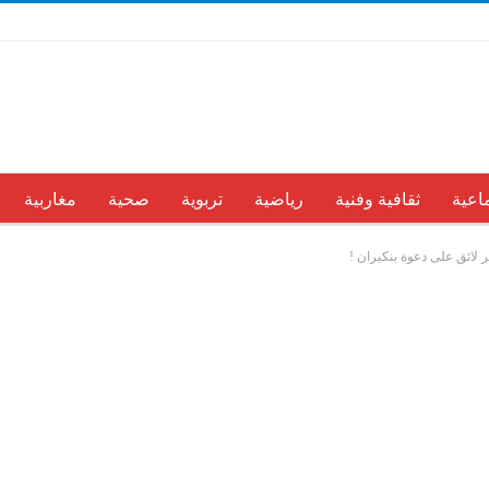
اعية
ثقافية وفنية
رياضية
تربوية
صحية
مغاربية
ر لائق على دعوة بنكيران !