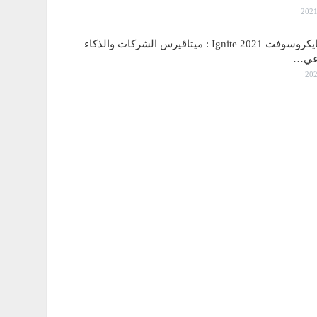
مؤتمر مايكروسوفت Ignite 2021 : ميتاڤيرس الشركات والذكاء
اعي…