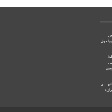
اص
يبيا حول
اظ
، سيبقى
وسم
نين إلى
رازية