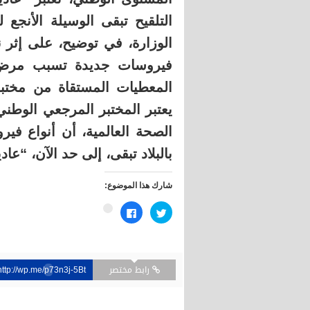
التلقيح تبقى الوسيلة الأنجع
الوزارة، في توضيح، على إثر 
فيروسات جديدة تسبب مرض ال
المعطيات المستقاة من مختبر
يعتبر المختبر المرجعي الوطن
الصحة العالمية، أن أنواع فير
بالبلاد تبقى، إلى حد الآن، “عادي
شارك هذا الموضوع:
اضغط
انقر
اضغط
للمشاركة
للمشاركة
للمشاركة
على
على
على
تويتر
فيسبوك
Google+
(فتح
(فتح
(فتح
في
في
في
نافذة
نافذة
نافذة
جديدة)
رابط مختصر
جديدة)
جديدة)
http://wp.me/p73n3j-5Bt