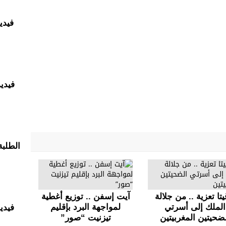
فيدي
فيدي
الطلبة
يتا تعزية .. من جلالة
آيت إسفن .. توزيع أغطية
الملك إلى أسرتي
لمواجهة البرد بإقليم
فيدي
ضحيتين المغربيتين
تيزنيت “صور”