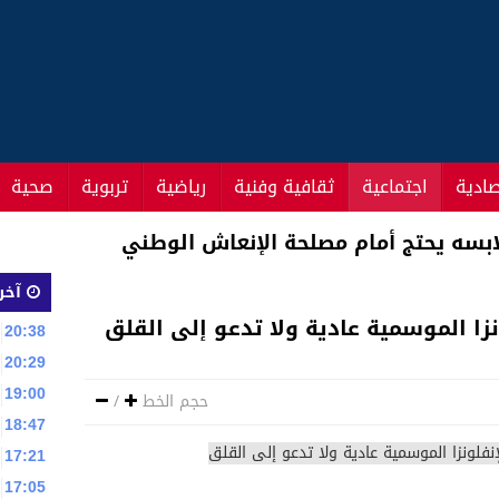
صادية
اجتماعية
ثقافية وفنية
رياضية
تربوية
صحية
قدم تعازيها للمغرب عقب مقتل جنديين مغربيين بإفري
آخر 
زا الموسمية عادية ولا تدعو إلى القلق
20:38
20:29
19:00
حجم الخط
/
18:47
17:21
17:05