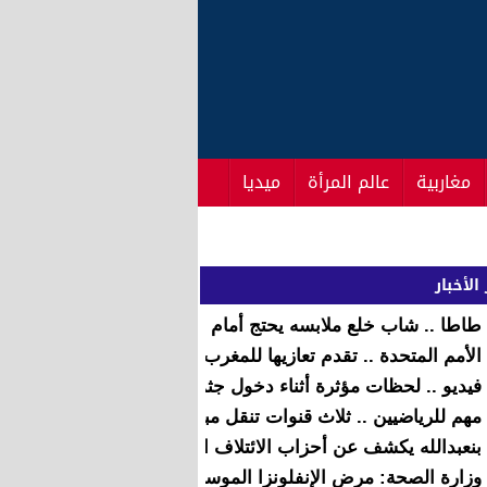
مغاربية
عالم المرأة
ميديا
قيا الوسطى
الأخبار
طاطا .. شاب خلع ملابسه يحتج أمام مصلحة الإنعاش الوطني
الأمم المتحدة .. تقدم تعازيها للمغرب عقب مقتل جنديين مغربيي
فيديو .. لحظات مؤثرة أثناء دخول جثمان ضحية هجوم اسطنبول إل
مهم للرياضيين .. ثلاث قنوات تنقل مباريات كأس أفريقيا مجانا
بنعبدالله يكشف عن أحزاب الائتلاف الحكومي المرتقب
وزارة الصحة: مرض الإنفلونزا الموسمية عادية ولا تدعو إلى القل