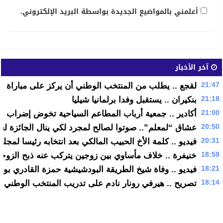
أعلمني بالمواضيع الجديدة بواسطة البريد الإلكتروني.
آخر الأخبار
21:47
لقجع .. يطلب من المنتخب الوطني أن يركز على مباراة الط
21:18
بنكيران .. يستقبل وفدا برلمانيا شيليا
21:00
أكادير .. جمعية أرباب المطاعم السياحية تخوض إضراب عا
20:50
عشاق “لمعلم”.. صوتوا لصالح لمجرد لكي ينال الجائزة لعل
20:31
فيديو .. كلمة الأخ الحبيب المالكي بعد انتخابه رئيسا لمجل
18:59
خنيفرة .. خلاف مأساوي بين زوجين يتركب عنه ذبح الزوجة
18:21
فيديو .. وفاة شيخ الطريقة البودشيشية حمزة القادري بو
18:14
تصريح .. هيرفي رونار نادم على تدريب المنتخب الوطني