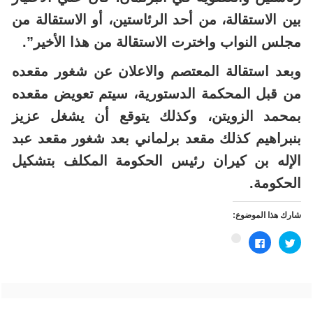
بين الاستقالة، من أحد الرئاستين، أو الاستقالة من
مجلس النواب واخترت الاستقالة من هذا الأخير”.
وبعد استقالة المعتصم والاعلان عن شغور مقعده
من قبل المحكمة الدستورية، سيتم تعويض مقعده
بمحمد الزويتن، وكذلك يتوقع أن يشغل عزيز
بنبراهيم كذلك مقعد برلماني بعد شغور مقعد عبد
الإله بن كيران رئيس الحكومة المكلف بتشكيل
الحكومة.
شارك هذا الموضوع:
اضغط
انقر
اضغط
للمشاركة
للمشاركة
للمشاركة
على
على
على
تويتر
فيسبوك
Google+
(فتح
(فتح
(فتح
في
في
في
نافذة
نافذة
نافذة
جديدة)
جديدة)
جديدة)