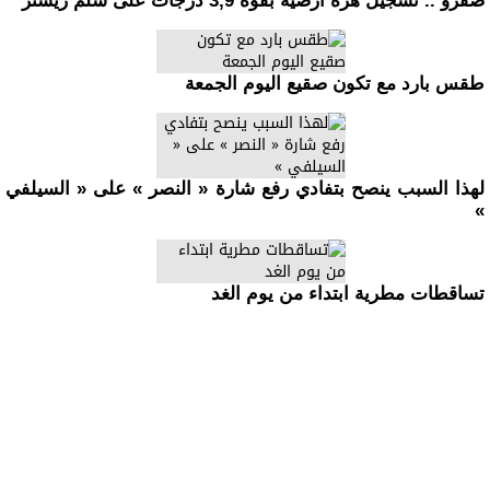
صفرو .. تسجيل هزة أرضية بقوة 3,9 درجات على سلم ريشتر
طقس بارد مع تكون صقيع اليوم الجمعة
لهذا السبب ينصح بتفادي رفع شارة « النصر » على « السيلفي
»
تساقطات مطرية ابتداء من يوم الغد