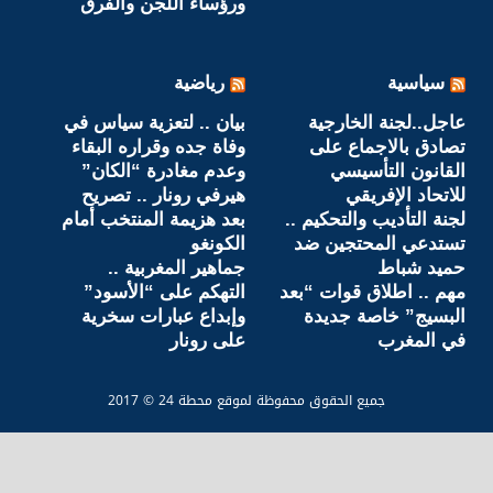
ورؤساء اللجن والفرق
سياسية
رياضية
عاجل..لجنة الخارجية
بيان .. لتعزية سياس في
تصادق بالاجماع على
وفاة جده وقراره البقاء
القانون التأسيسي
وعدم مغادرة “الكان”
للاتحاد الإفريقي
هيرفي رونار .. تصريح
لجنة التأديب والتحكيم ..
بعد هزيمة المنتخب أمام
تستدعي المحتجين ضد
الكونغو
حميد شباط
جماهير المغربية ..
مهم .. اطلاق قوات “بعد
التهكم على “الأسود”
البسيج” خاصة جديدة
وإبداع عبارات سخرية
في المغرب
على رونار
جميع الحقوق محفوظة لموقع محطة 24 © 2017