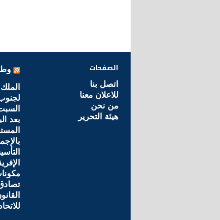
الصفحات
وطن
اتصل بنا
الملك 
للاعلان معنا
لجنوب 
من نحن
السبت
هيئة التحرير
بعد ال
المست
بالإجم
التأسي
الإفري
مكونا
تصادق 
القانو
للاتحاد