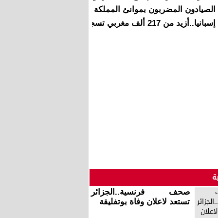
الصيادون المضربون بموانئ المملكة يستأنفون نشاطهم ابتداء من 
إسبانيا..أزيد من 217 ألف مغربي تسجلوا في نظام الضمان الاجتماعي
ة
صحف فرنسية..الجزائر
تستعد لاعلان وفاة بوتفليقة