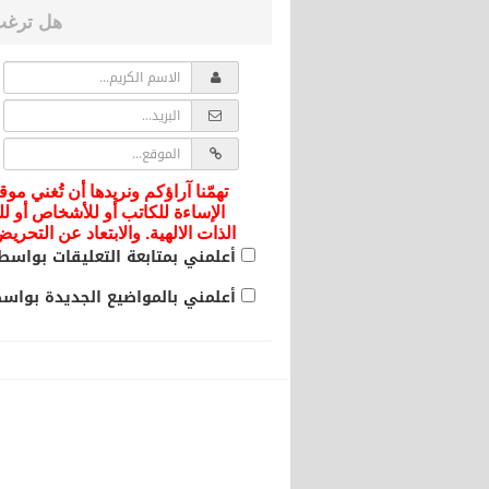
هل ترغب
تهمّنا آراؤكم ونريدها أن تُغني موق
الإساءة للكاتب أو للأشخاص أو لل
الذات الالهية. والابتعاد عن التحر
أعلمني بمتابعة التعليقات بواسطة
أعلمني بالمواضيع الجديدة بواسطة