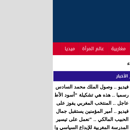
مغاربية
عالم المرأة
ميديا
الأخبار
فيديو .. وصول الملك محمد السادس لمسجد ابراهيم الخليل بالدار
رسميا .. هذه هي تشكيلة “أسود الأطلس” لمواجهة الطوغو اليوم
عاجل .. المنتخب المغربي يفوز على التوغو بثلاثية
فيديو .. أمير المؤمنين يستقبل جمال الدين إثر وفاة والده الشي
الحبيب المالكي .. “نعمل على تيسير ميلاد حكومة جديدة قوية 
المدرسة المغربية للإبداع السياسي والفكري: الاتحاد الاشتراكي ن