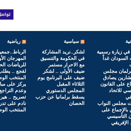
تواصل
ية
سياسية
رياضية
في زيارة رسمية
لشكر..نريد المشاركة
الرباط..جمعي
السودان غداً
في الحكومة والتنسيق
المهرجان الأ
مع الاحرار مستمر
للرياضات الحر
برلمان مجلس
ضيف الأولى .. لشكر
لقجع .. يطل
شارين يصادق
ضيف على البرنامج يوم
المنتخب الوط
اع على القانون
الثلاثاء المقبل
يركز على مبا
سي للاتحاد
المجلس الدستوري
وعدم التراجع 
قي
يسقط برلمانيا عن حزب
تصريح .. هير
ت مجلس النواب
الحصان
نادم على تدر
بالإجماع على
المنتخب الو
ن التأسيسي
 الإفريقي