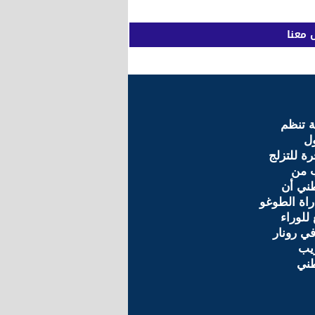
 معنا
ة تنظم
ول
ة للتزلج
ب من
ني أن
راة الطوغو
للوراء
في رونار
يب
طني