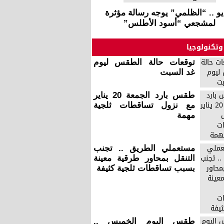
يو .. “الظلمي” يوجه رسالة مؤثرة
لمشجعي “أسود الأطلس”
وتكنولوجيا
توقعات حالة الطقس ليوم
غد السبت
طقس بارد الجمعة 20 يناير
مع نزول تساقطات ثلجية
مهمة
مستعملي الطريق .. تجنب
التنقل بمحاور طرقية معينة
بسبب تساقطات ثلجية كثيفة
طقس اليوم الخميس ..