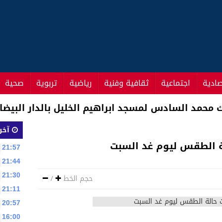
صادية
اجتماعية
ثقافية وفنية
رياضية
تربوية
صحية
شكيلة “أسود الأطلس” لمواجهة الطوغو اليوم
آخر 
ة الطقس ليوم غد السبت
21:57
21:44
21:30
حجم الخط
/
21:11
20:57
16:00