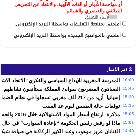
أو مهاجمة الأديان أو الذات الالهية. والابتعاد عن التحريض
الطائفي والعنصري والشتائم.
أرسل التعليق
أعلمني بمتابعة التعليقات بواسطة البريد الإلكتروني.
أعلمني بالمواضيع الجديدة بواسطة البريد الإلكتروني.
آخر الأخبار
16:00
المدرسة المغربية للإبداع السياسي والفكري: الاتحاد الاشت
15:45
الصيادون المضربون بموانئ المملكة يستأنفون نشاطهم ابتد
15:30
إسبانيا..أزيد من 217 ألف مغربي تسجلوا في نظام الضمان الاجتماعي
15:15
توقعات حالة الطقس ليوم غد السبت
15:05
مذكرة..ارتفاع أسعار المواد الاستهلاكية خلال 2016 والحسيمة المدينة الأكثر غلاء
15:01
ماذا لو رفض رئيس الحكومة “بإعادة السوارت” في حال 
14:40
الفنانان عزيز موهوب وعبد الكبير الركاكنة في ضيافة شبكة 