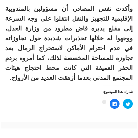
وأكدت نفس المصادر، أن مسؤولين بالمندوبية
الإقليمية للتجهيز والنقل انتقلوا على وجه السرعة
إلى مقلع يدبره قاض مطرود من وزارة العدل،
ووجهوا له خلالها تحذيرات شديدة حول تجاوزاته
في عدم احترام الأماكن لاستخراج الرمال بعد
تجاوزه للمساحة المخصصة لذلك، كما أمروه بردم
الحفر العميقة التي كانت محط احتجاج هيئات
المجتمع المدني بعدما أزهقت العديد من الأرواح.
شارك هذا الموضوع:
اضغط
انقر
اضغط
للمشاركة
للمشاركة
للمشاركة
على
على
على
تويتر
فيسبوك
Google+
(فتح
(فتح
(فتح
في
في
في
نافذة
نافذة
نافذة
جديدة)
جديدة)
جديدة)