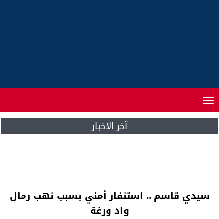
Toggle
navigation
آخر الاخبار
مذكرة..ارتفاع أسعار المواد الاستهلاكية خلال
2016 والحسيمة المدينة الأكثر غلاء
سيدي قاسم .. استنفار أمني بسبب نهب رمال
واد ورغة