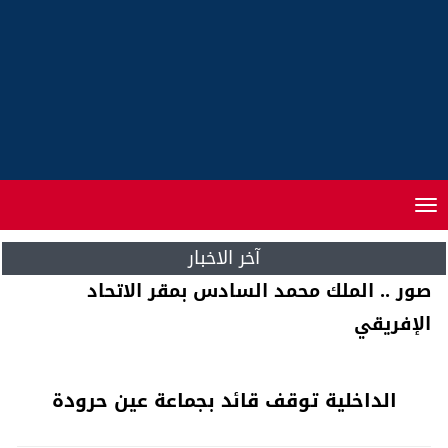
Toggle
navigation
آخر الاخبار
الرئيس ألفا كوندي .. عقب على خطاب صاحب
الجلالة بأديس أبابا
الداخلية توقف قائد بجماعة عين حرودة