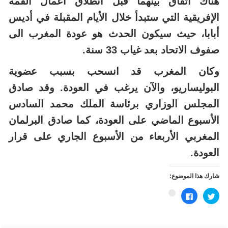
هناك اتفاق بينهما قبل انطلاق أعمال القمة
الإفريقية التي ستبدأ خلال الأيام المقبلة في أديس
أبابا، حيث سيكون الحدث هو عودة المغرب الى
صفوف الاتحاد بعد غياب 33 سنة.
وكان المغرب قد انسحب بسبب عضوية
البوليساريو، والآن يرغب في العودة. وقد صادق
المجلس الوزاري برئاسة الملك محمد السادس
الأسبوع الماضي على العودة، كما صادق البرلمان
المغربي الأربعاء من الأسبوع الجاري على قرار
العودة.
شارك هذا الموضوع:
اضغط
انقر
اضغط
للمشاركة
للمشاركة
للمشاركة
على
على
على
تويتر
فيسبوك
Google+
(فتح
(فتح
(فتح
في
في
في