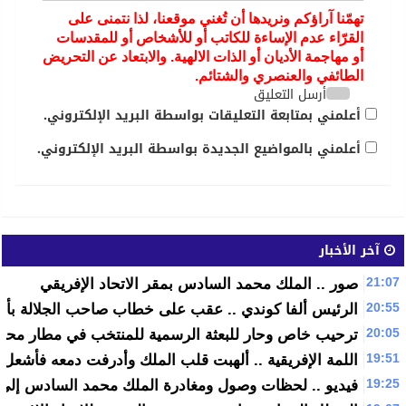
تهمّنا آراؤكم ونريدها أن تُغني موقعنا، لذا نتمنى على
القرّاء عدم الإساءة للكاتب أو للأشخاص أو للمقدسات
أو مهاجمة الأديان أو الذات الالهية. والابتعاد عن التحريض
الطائفي والعنصري والشتائم.
أرسل التعليق
أعلمني بمتابعة التعليقات بواسطة البريد الإلكتروني.
أعلمني بالمواضيع الجديدة بواسطة البريد الإلكتروني.
آخر الأخبار
21:07
صور .. الملك محمد السادس بمقر الاتحاد الإفريقي
20:55
الرئيس ألفا كوندي .. عقب على خطاب صاحب الجلالة بأدي
20:05
ترحيب خاص وحار للبعثة الرسمية للمنتخب في مطار محمد 
19:51
اللمة الإفريقية .. ألهبت قلب الملك وأدرفت دمعه فأشعل 
19:25
فيديو .. لحظات وصول ومغادرة الملك محمد السادس إلى مق