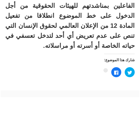
الفاعلين بمناشدتهم للهيئات الحقوقية من أجل
الدخول على خط الموضوع انطلاقا من تفعيل
المادة 12 من الإعلان العالمي لحقوق الإنسان التي
تنص على عدم تعريض أي أحد لتدخل تعسفي في
حياته الخاصة أو أسرته أو مراسلاته.
شارك هذا الموضوع:
اضغط
انقر
اضغط
للمشاركة
للمشاركة
للمشاركة
على
على
على
تويتر
فيسبوك
Google+
(فتح
(فتح
(فتح
في
في
في
نافذة
نافذة
نافذة
جديدة)
جديدة)
جديدة)