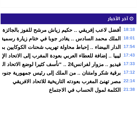
آخر الأخبار
18:18
أفضل لاعب إفريقي .. حكيم زياش مرشح للفوز بالجائزة في ا
18:01
الملك محمد السادس .. يغادر جوبا في ختام زيارة رسمية
17:54
الدار البيضاء .. إحباط محاولة تهريب شحنات الكوكايين ب
17:43
ليبيا .. إضافة للعطاء العربي بعودة المغرب إلى الاتحاد الإ
17:33
فيديو .. مزوار لفرانس24 .. “نأسف كثيرا لوضع الاتحاد المغاربي اليوم”
17:12
برقية شكر وامتنان .. من الملك إلى رئيس جمهورية جنوب
22:14
مصر تهنئ المغرب بعودته التاريخية للاتحاد الافريقي
21:38
الكلمة لمول الحساب في الاجتماع