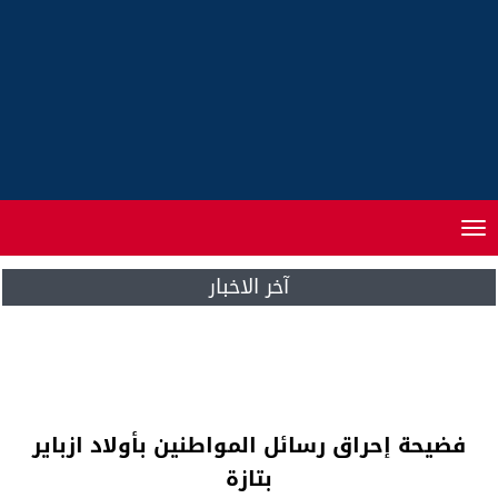
Toggle
navigation
آخر الاخبار
الملك محمد السادس .. يغادر جوبا في ختام
زيارة رسمية لجمهورية جنوب السودان
فضيحة إحراق رسائل المواطنين بأولاد ازباير
بتازة