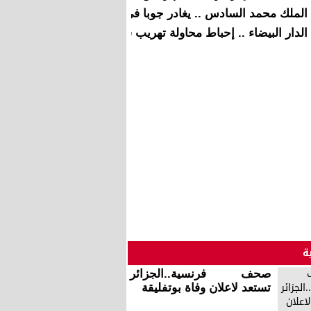
الملك محمد السادس .. يغادر جوبا في ختام زيارة رسمية لجمهو
الدار البيضاء .. إحباط محاولة تهريب شحنات الكوكايين بمطار م
ة
صحف فرنسية..الجزائر
تستعد لاعلان وفاة بوتفليقة