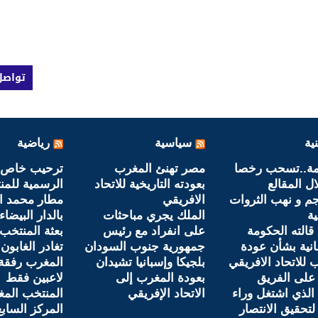
تواصل
ية
سياسية
رياضية
مة..تسحب رخصا
مصر تهنئ المغرب
ترحيب خاص وح
ال المقالع
بعودته التاريخية للاتحاد
الرسمية للم
جم و نهب الثروات
الافريقي
مطار محمد ا
ية
الملك يجري مباحثات
بالدار البيضاء
 قالته الحكومة
على انفراد مع رئيس
بعثة المنتخب
انية بشأن عودة
جمهورية جنوب السودان
تغادر الغابون
 للاتحاد الافريقي
بلجيكا وإسبانيا تشيدان
المغرب رفقة 
على الفريق
بعودة المغرب إلى
لاعبين فقط
الذي اشتغل وراء
الاتحاد الإفريقي
المنتخب الم
لتحقيق الانتصار
المركز السابع