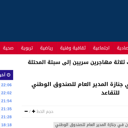
صادية
اجتماعية
ثقافية وفنية
رياضية
تربوية
صحية
 حكيم زياش مرشح للفوز بالجائزة في القارة الأوروبي
آخر 
ي جنازة المدير العام للصندوق الوطني
22:06
للتقاعد
22:02
21:54
21:35
حجم الخط
/
21:28
18:18