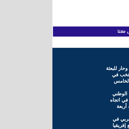
 معنا
ار للبعثة
نتخب في
لخامس
 الوطني
 في اتجاه
أربعة
غربي في
 إفريقيا