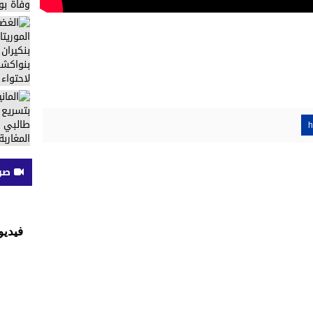
h
صوت
فيديو