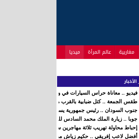
مغاربية
عالم المرأة
ميديا
ة لشهر يناير
الأخبار
فيديو .. معاناة حراس السيارات في وقفة احتجاجية
طقس الجمعة .. كتل ضبابية بالقرب من بعض السواحل
جنوب السودان .. رئيس جمهورية يستقبل أخنوش بجوبا
جوبا .. زيارة الملك محمد السادس للمستشفى الميداني المغربي 
إحباط محاولة تهريب ثلاثة مهاجرين سريين إلى سبتة المحتلة
أفضل لاعب إفريقي .. حكيم زياش مرشح للفوز بالجائزة في القارة 