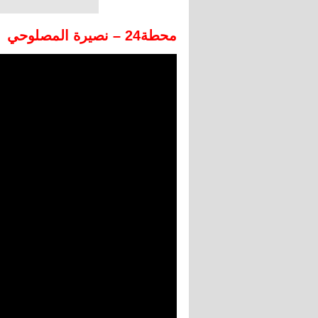
محطة24 – نصيرة المصلوحي