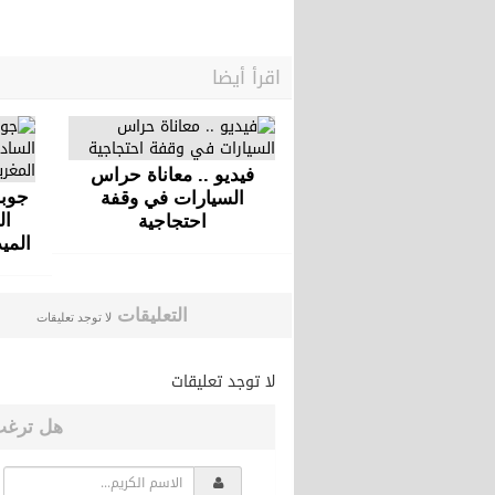
اقرأ أيضا
فيديو .. معاناة حراس
جوبا
السيارات في وقفة
ال
احتجاجية
المي
التعليقات
لا توجد تعليقات
لا توجد تعليقات
هل ترغب