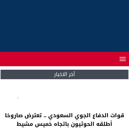
Toggle
navigation
آخر الاخبار
ن
الراحلة هبة العقيدي .. الأطر التربوية تحتج أمام
مقر مؤسسة الأزهر
قوات الدفاع الجوي السعودي .. تعترض صاروخا
أطلقه الحوثيون باتجاه خميس مشيط