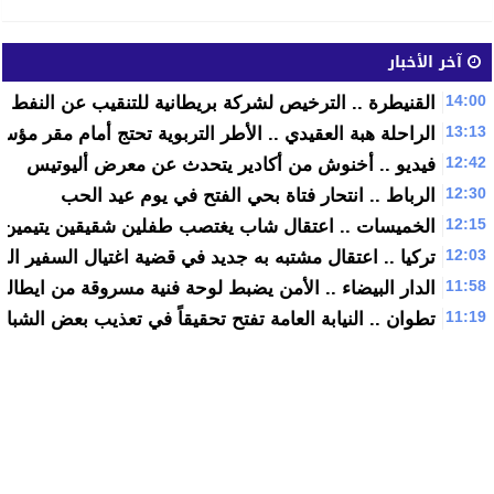
آخر الأخبار
14:00
القنيطرة .. الترخيص لشركة بريطانية للتنقيب عن النفط وا
13:13
الراحلة هبة العقيدي .. الأطر التربوية تحتج أمام مقر مؤسس
12:42
فيديو .. أخنوش من أكادير يتحدث عن معرض أليوتيس
12:30
الرباط .. انتحار فتاة بحي الفتح في يوم عيد الحب
12:15
الخميسات .. اعتقال شاب يغتصب طفلين شقيقين يتيمين
12:03
تركيا .. اعتقال مشتبه به جديد في قضية اغتيال السفير ال
11:58
الدار البيضاء .. الأمن يضبط لوحة فنية مسروقة من ايطاليا قيمتها 6
11:19
تطوان .. النيابة العامة تفتح تحقيقاً في تعذيب بعض الشبا