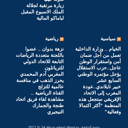
زيارة مرتقبة لجلالة
الملك الاسبوع المقبل
لباماكو المالية
سياسية
رياضية
الخيام .. وزارة الداخلية
نزهة بدوان .. عضوا
تعمل من أجل ضمان
باللجنة متعددة الرياضات
أمن واستقرار الوطن
التابعة للاتحاد الدولي
عاجل..حزب الاستقلال
للترياتلون
يؤجل مؤتمره الوطني
المغربي آدم المحمدي
السابع عشر
يحرز الذهب في منافسة
خبير تايلاندي..عودة
عالمية للتزلج
المغرب إلى الاتحاد
القناة الرياضية ..
الإفريقي ستجعل هذه
مشاهدة لقاء فريق اتحاد
المنظمة “أكثر اكتمالا
طنجة والجمارك
وفعالية”
النيجيري
جميع الحقوق محفوظة لموقع محطة 24 © 2017