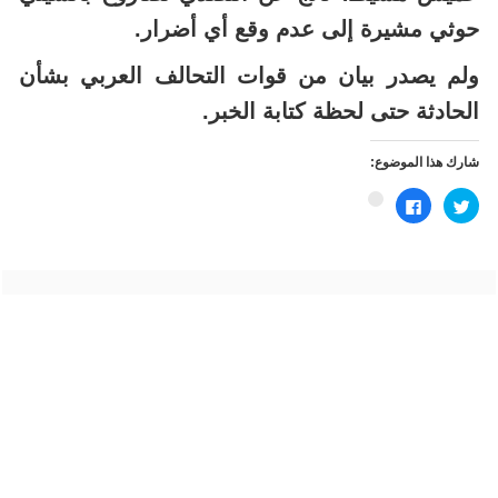
حوثي مشيرة إلى عدم وقع أي أضرار.
ولم يصدر بيان من قوات التحالف العربي بشأن
الحادثة حتى لحظة كتابة الخبر.
شارك هذا الموضوع:
اضغط
انقر
اضغط
للمشاركة
للمشاركة
للمشاركة
على
على
على
تويتر
فيسبوك
Google+
(فتح
(فتح
(فتح
في
في
في
نافذة
نافذة
نافذة
جديدة)
جديدة)
جديدة)