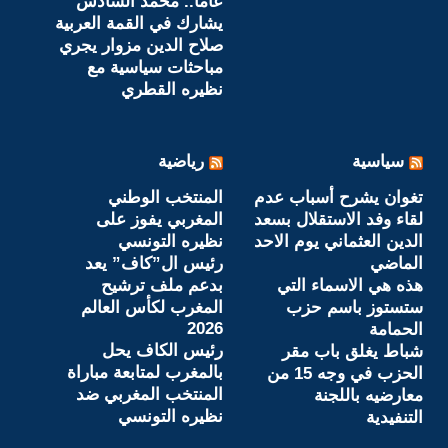
عاما.. محمد السادس
يشارك في القمة العربية
صلاح الدين مزوار يجري
مباحثات سياسية مع
نظيره القطري
سياسية
رياضية
تغوان يشرح أسباب عدم
المنتخب الوطني
لقاء وفد الاستقلال بسعد
المغربي يفوز على
الدين العثماني يوم الاحد
نظيره التونسي
الماضي
رئيس ال”كاف” يعد
هذه هي الاسماء التي
بدعم ملف ترشيح
ستستوز باسم حزب
المغرب لكأس العالم
2026
الحمامة
رئيس الكاف يحل
شباط يغلق باب مقر
بالمغرب لمتابعة مباراة
الحزب في وجه 15 من
المنتخب المغربي ضد
معارضيه باللجنة
نظيره التونسي
التنفيدية