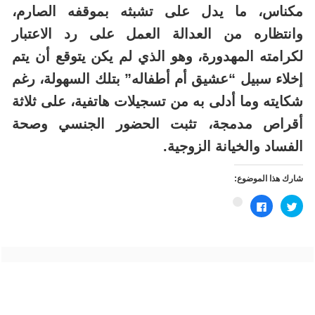
مكناس، ما يدل على تشبثه بموقفه الصارم،
وانتظاره من العدالة العمل على رد الاعتبار
لكرامته المهدورة، وهو الذي لم يكن يتوقع أن يتم
إخلاء سبيل “عشيق أم أطفاله” بتلك السهولة، رغم
شكايته وما أدلى به من تسجيلات هاتفية، على ثلاثة
أقراص مدمجة، تثبت الحضور الجنسي وصحة
الفساد والخيانة الزوجية.
شارك هذا الموضوع:
اضغط
انقر
اضغط
للمشاركة
للمشاركة
للمشاركة
على
على
على
تويتر
فيسبوك
Google+
(فتح
(فتح
(فتح
في
في
في
نافذة
نافذة
نافذة
جديدة)
جديدة)
جديدة)