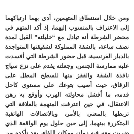
ومن خلال استنطاق المتهمين، أدى بهما ارتباكهما
إلى الاعتراف بالمنسوب إليهما، إذ أكد المتهم في
محضر الشرطة أنه تبادل مع “خليلته” القبل لمدة
نصف ساعة، بالشقة المملوكة لشقيقتها المتواجدة
بالديار الفرنسية، قبل حضور الشرطة التي أفسدت
عليه ممارسة الجنس، وجعلته يقدم على نزع سياج
نافذة الشقة والقفز منها للسطح المطل على
الزقاق، حيث أصيب بتوعك على مستوى كاحل
قدمه، ما أفشل محاولته الهرب وأوقع به رهن
الاعتقال، في حين اعترفت المتهمة بالعلاقة التي
تربطها بالمعني بالأمر، وبالاتصالات الهاتفية
المتكررة بينهما، إلى حين حلول يوم الواقعة الذي
ضربت معه فيه زمان ومكان اللقاء، بعد تأكده من