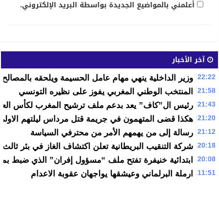
أعلمني بالمواضيع الجديدة بواسطة البريد الإلكتروني.
آخر الأخبار
22:22
وزير الداخلية ينهي مهام عامل الحسيمة ويلحقه بالمصالح ا
21:58
المنتخب الوطني المغربي يفوز على نظيره التونسي
21:43
رئيس ال”كاف” يعد بدعم ملف ترشيح المغرب لكأس العالم 26
21:20
هكذا قضى المتهمون في جريمة قتل مرداس ليلتهم الاول
21:12
رسالة إلى من يهمهم الأمر من محترفي السياسة
20:18
شركة التنقيب البريطانية تعلن اكتشاف الغاز في بئر ثالث
20:08
ابتدائية خنيفرة تفتح ملف “مسؤول إفران” الذي ضبط بمري
11:51
ارملة البرلماني وعيشقها يواجهان عقوبة الاعدام