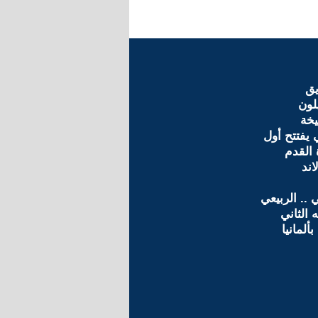
يق
لون
يخة
 يفتتح أول
 القدم
اند
.. الربيعي
الثاني