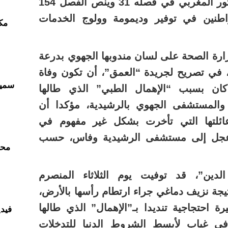
الحق في الصحة يضمنه الدستور المغربي في فصله 31 وينص الفصل 154
اطنين في توفير وديمومة وولوج الخدمات
مك
رة الصحة على لسان مندوبها الجهوي بدرعة
ي، في تصريح لجريدة “العمق”، أن تكون وفاة
سمير
كان بسبب “الإهمال الطبي” الذي طالها
 والمستشفى الجهوي بالرشيدية، مؤكدا أن
ائلتها التي تأخرت بشكل غير مفهوم في
 عجل إلى مستشفى الرشيدية وفاس، حسب
محم
لدين”، قد توفيت يوم الثلاثاء المنصرم
جة نزيف دماغي جراء ارتطام رأسها بالأرض،
 احتجاجية تنديدا بـ”الإهمال” الذي طالها
فيدي
ي غياب لأبسط الشروط الدنيا للتدخلات