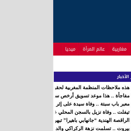
مغاربية
عالم المرأة
ميديا
الأخبار
هذه ملاحظات المنظمة المغربية لحقوق الانسان على البرنامج ا
مفاجأة .. هذا موعد تسويق أرخص سيارة في العالم بالمغرب
معبر باب سبتة .. وفاة سيدة على إثر تدافع وازدحام شهدته إحدى 
تيفلت .. وفاة نزيل بالسجن المحلي على إثر نوبة قلبية مفاجئة
الراقصة الهندية “جانهابي باهيرا” تبهر جمهور طنجة بعروض متنوع
بيروت .. تسلمت نزهة الركراكي والدة لمجرد جائزة الأغنية العربية