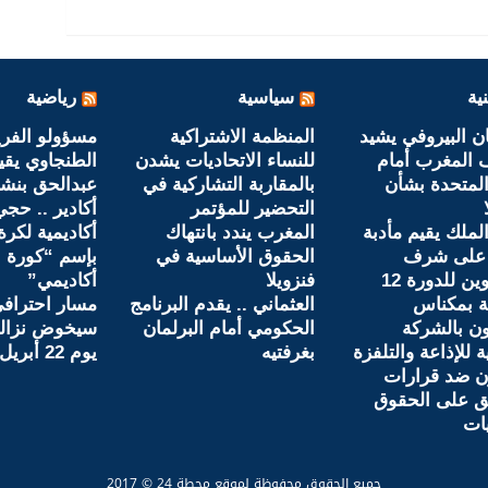
ية
سياسية
رياضية
ان البيروفي يشيد
المنظمة الاشتراكية
مسؤولو الفر
 المغرب أمام
للنساء الاتحاديات يشدن
الطنجاوي يقي
المتحدة بشأن
بالمقاربة التشاركية في
عبدالحق بنش
التحضير للمؤتمر
أكادير .. حجي
الملك يقيم مأدبة
المغرب يندد بانتهاك
أكاديمية لكرة
على شرف
الحقوق الأساسية في
بإسم “كورة ل
المدعوين للدورة 12
فنزويلا
أكاديمي”
ة بمكناس
العثماني .. يقدم البرنامج
مسار احترافي 
ون بالشركة
الحكومي أمام البرلمان
سيخوض نزاله 
ة للإذاعة والتلفزة
بغرفتيه
يوم 22 أبريل بألمانيا
ن ضد قرارات
ق على الحقوق
ات
جميع الحقوق محفوظة لموقع محطة 24 © 2017