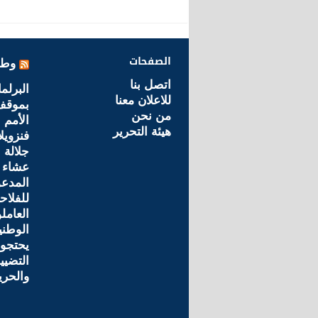
الصفحات
وطن
اتصل بنا
البرلم
للاعلان معنا
بموقف
من نحن
الأمم 
هيئة التحرير
فنزويلا
جلالة 
عشاء 
للفلاح
العامل
الوطني
يحتجو
التضيي
والحري