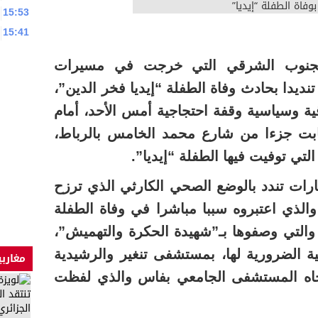
15:53
15:41
جنوب الشرقي التي خرجت في مسيرات
نديدا بحادث وفاة الطفلة “إيديا فخر الدين”،
 وسياسية وقفة احتجاجية أمس الأحد، أمام
جابت جزءا من شارع محمد الخامس بالرباط،
لتي توفيت فيها الطفلة “إيديا”.
ات تندد بالوضع الصحي الكارثي الذي ترزح
الذي اعتبروه سببا مباشرا في وفاة الطفلة
 والتي وصفوها بـ”شهيدة الحكرة والتهميش”،
ة الضرورية لها، بمستشفى تنغير والرشيدية
مغاربي
تجاه المستشفى الجامعي بفاس والذي لفظت