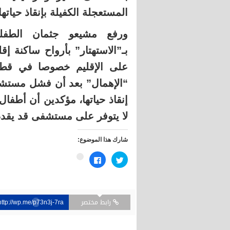
المستعجلة الكفيلة بإنقاذ حياتها
ورفع مشيعو جثمان الطفلة
بـ”الاستهتار” بأرواح ساكنة إق
على الإقليم خصوصا في قطاع
“الإهمال” بعد أن فشل مستشف
إنقاذ حياتها، مؤكدين أن أطفال
لا يتوفر على مستشفى قد يقدم 
شارك هذا الموضوع:
اضغط
انقر
اضغط
للمشاركة
للمشاركة
للمشاركة
على
على
على
تويتر
فيسبوك
Google+
(فتح
(فتح
(فتح
في
في
في
نافذة
نافذة
نافذة
جديدة)
رابط مختصر
جديدة)
جديدة)
http://wp.me/p73n3j-7ra