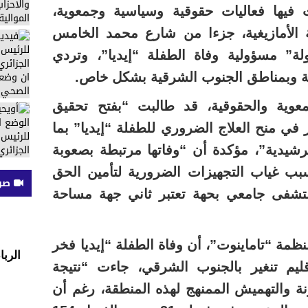
فيها فعاليات حقوقية وسياسية وجمعوية،
ة الأمازيغية، جزءا من شارع محمد الخامس
ة” مسؤولية وفاة الطفلة “إيديا”، وتردي
ة وبمناطق الجنوب الشرقية بشكل خاص.
عوية والحقوقية، قد طالبت “بفتح تحقيق
في منح العلاج الضروري للطفلة “إيديا” بما
يدية”، مؤكدة أن “وفاتها مرتبطة بصعوبة
بب غياب التجهيزات الضرورية لتأمين الحق
صوت
شفى جامعي بحهة تعتبر ثاني جهة مساحة
نظمة “تاماينوت”، أن وفاة الطفلة “إيديا فخر
الربا
إقليم تنغير بالجنوب الشرقي، جاءت “نتيجة
نة والتهميش الممنهج لهذه المنطقة، رغم أن