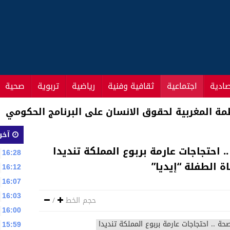
صادية
اجتماعية
ثقافية وفنية
رياضية
تربوية
صحية
 تسويق أرخص سيارة في العالم بالمغرب
آخر 
. احتجاجات عارمة بربوع المملكة تنديدا
16:28
ة الطفلة “إيديا”
16:12
16:07
16:03
حجم الخط
/
16:00
15:59