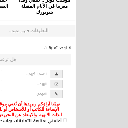
هوست كولر .. يلتقي وفدا
جنيف
مغربيا في الأيام المقبلة
الصح
بنيويورك
التعليقات
لا توجد تعليقات
لا توجد تعليقات
هل ترغب
تهمّنا آراؤكم ونريدها أن تُغني موق
الإساءة للكاتب أو للأشخاص أو لل
الذات الالهية. والابتعاد عن التحر
أعلمني بمتابعة التعليقات بواسطة