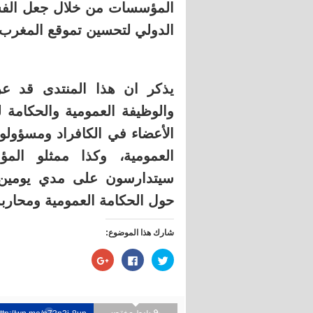
المؤسسات من خلال جعل الفساد
الدولي لتحسين تموقع المغرب 
يذكر ان هذا المنتدى قد عر
والوظيفة العمومية والحكامة ل
الأعضاء في الكافراد ومسؤولو
العمومية، وكذا ممثلو الم
سيتدارسون على مدي يومين 
حول الحكامة العمومية ومحاربة
شارك هذا الموضوع:
اضغط
انقر
اضغط
للمشاركة
للمشاركة
للمشاركة
على
على
على
تويتر
فيسبوك
Google+
(فتح
(فتح
(فتح
في
في
في
نافذة
نافذة
نافذة