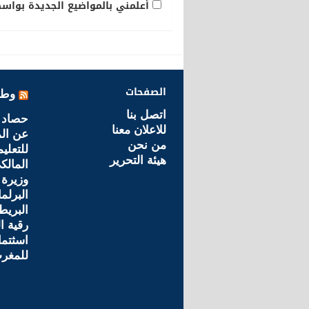
أعلمني بالمواضيع الجديدة بواسطة
الصفحات
وطن
اتصل بنا
حصاد 
للاعلان معنا
عن ال
من نحن
للتعليم
هيئة التحرير
المالك
وزيرة 
البرلم
البريطا
رقية ا
اسثتما
للمغر