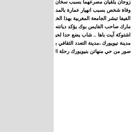
زوجان يلقيان مصرعهما بسبب سخان الماء باكادير
وفاة شخص بسبب انهيار عمارة بالمدينة القديمة بالدار البيضاء
الفيفا تبشر الجامعة المغربية بهذا الخبر بخصوص الفريق الوطني
مارك صاحب الفايس بوك يؤكد ديانته واصوله من جديد
اشتوكة آيت باها .. شاب يضع حدا لحياته شنقا بمنزل أسرته
مدينة نيويورك ،مدينة التعدد الثقافي بامتياز
صور من حي منهاتن بنيويورك رحلة المشتاق لتحقيق الآفاق