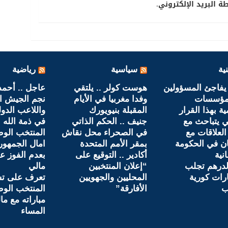
 البريد الإلكتروني.
ية
سياسية
رياضية
يفاجئ المسؤولين
هوست كولر .. يلتقي
عاجل .. أحمد
مؤسسات
وفدا مغربيا في الأيام
نجم الجيش ا
ية بهذا القرار
المقبلة بنيويورك
واللاعب الدو
ي يتباحث مع
جنيف .. الحكم الذاتي
في ذمة الله
العلاقات مع
في الصحراء محل نقاش
المنتخب الو
ان في الحكومة
بمقر الأمم المتحدة
امال الجمهور
نية
أكادير .. التوقيع على
بعدم الفوز ع
لدرهم تجلب
“إعلان المنتخبين
مالي
رات كورية
المحليين والجهويين
تعرف على تش
ب
الأفارقة”
المنتخب الو
مباراته مع ما
المساء