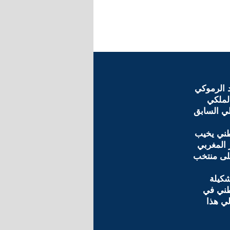
 الرموكي
لملكي
لي السابق
طني يخيب
 المغربي
لى منتخب
كيلة
طني في
لي هذا