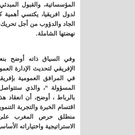
المؤسساتية، والقبول المبدئي
لدول افريقيا، يكتسي أهمية ك
الجاد والدؤوب من أجل تحريك قا
نهضتها الشاملة.
وفي السياق ذاته أوضح بنعبد
الإفريقي لتحديث الإدارة الع
في المرافق العمومية بإفريقي
بالرباط ، أوضح، أن انعقاد ه
اقتسام الخبرة والتجربة التنمو
منطلق حرص المغرب على ج
الاستراتيجية واختياراته الأسا