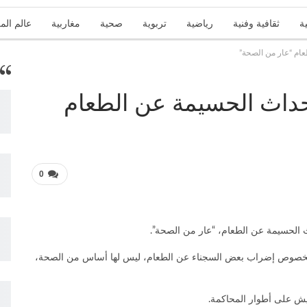
ة
ثقافية وفنية
رياضية
تربوية
صحية
مغاربية
عالم الم
ام “عار من الصحة”
تقارير
زاوية الرأي
عربية ودولية
علوم وتكنولوجيا
منوعات
حداث الحسيمة عن الطعام
0
يرا بخصوص إضراب بعض السجناء عن الطعام، ليس لها أساس من الصحة،
ويش على أطوار المحاكمة.