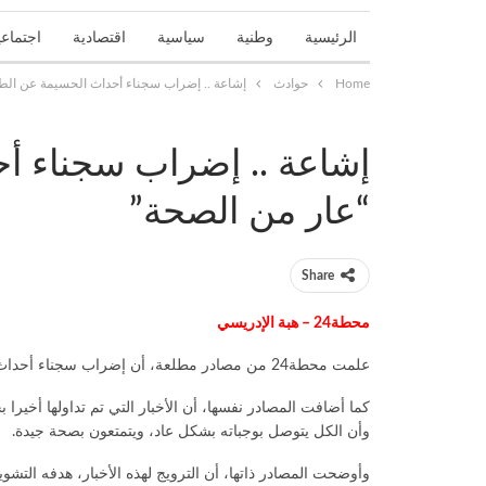
الرئيسية
وطنية
سياسية
اقتصادية
اجتماعي
Home
حوادث
إشاعة .. إضراب سجناء أحداث الحسيمة عن الطع
تحقيقات واستطلاعات
جهوية
حوادث
حوارات و
إشاعة .. إضراب سجناء أ
“عار من الصحة”
Share
محطة24 – هبة الإدريسي
علمت محطة24 من مصادر مطلعة، أن إضراب سجناء أحداث الحسيمة عن الطعام، “عار من الصحة”.
كما أضافت المصادر نفسها، أن الأخبار التي تم تداولها أخ
وأن الكل يتوصل بوجباته بشكل عاد، ويتمتعون بصحة جيدة.
وأوضحت المصادر ذاتها، أن الترويج لهذه الأخبار، هدفه التش