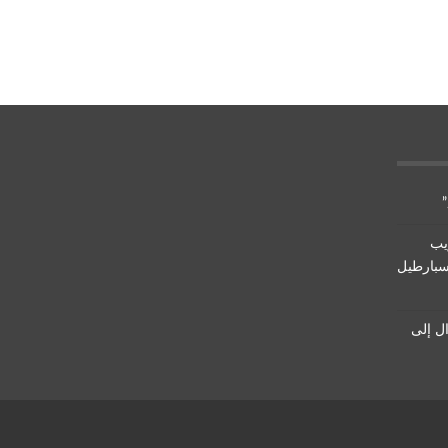
يب
سبارطيل
ال إلى