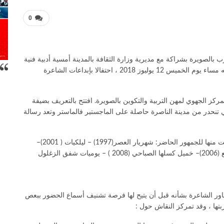
0
بالصويرة بشراكة مع مديرية وزارة الثقافة بالمدينة أمسية أدبية فنية
احتضنتها قاعة بوجمعة لخضر بمتحف سيدي محمد بن عبد الله مساء يوم الخميس 12 يوليوز 2018 ، احتفالا بإبداعات الشاعرة
لمركز الجهوي لمهن التربية والتكوين بالصويرة. افتتح بالتعريف بضيفة
 كنموذج للجيل الجديد لشواعر أرض فلسطين 48 فهي تنحدر من مدينة الناصرة حاصلة على الماجستير فالماستر وتعد رسالة
صدر لها عدد من النصوص والمؤلفات في السرد والإبداع قدمت منها للجمهور الحاضر: شهريار العصر(1997) – ليلكيات ( 2001)–
طعم التفاح ( 2003) – حكايات جدتي موفدات (2003) – أصابع (2006)– خميل كسلها الصباحي (2008 ) – يوميات شفق الزغلول
 يحاور الشاعرة بشأنه قبل أن يتيح لها فرصة تشنيف أسماع الحضور ببعص
بتها ، وقد تمركز النقاش حول :