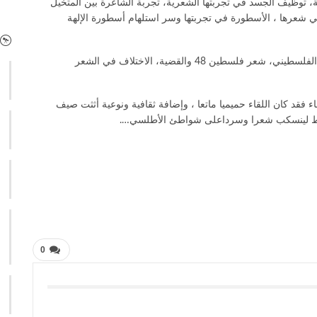
ة، توظيف الجسد في تجربتها الشعرية، تجربة الشاعرة بين المتخيل
ي شعرها ، الأسطورة في تجربتها وسر استلهام أسطورة الإلهة
ما هو موضوعي مرتبط بالهوية الفلسطينية ، الالتزام والشعر الفلسطيني، شعر فلسطين 48 والقضية، الاختلاف في الشعر
فقد كان اللقاء حميميا ماتعا ، وإضافة ثقافية ونوعية أثثت صيف
وسط لينسكب شعرا وسرداعلى شواطئ الأطلسي….
0