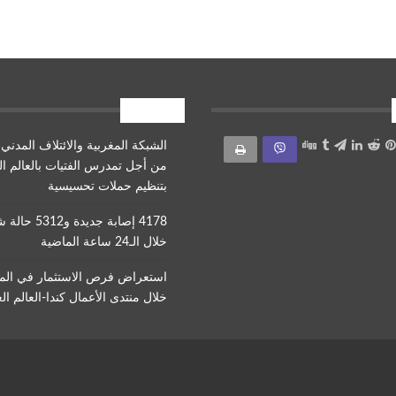
أقرأ أيضا
الشبكة المغربية والائتلاف المدني 
من أجل تمدرس الفتيات بالعالم ا
بتنظيم حملات تحسيسية
4178 إصابة جديدة و312
خلال الـ24 ساعة الماضية
استعراض فرص الاستثمار في ال
خلال منتدى الأعمال كندا-العالم ال