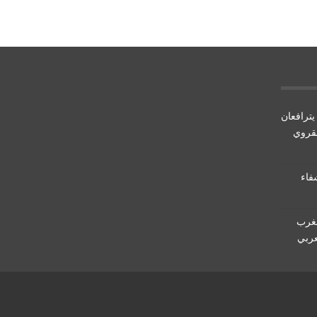
يترافعان
لقروي
5 حالة شفاء
مغرب
عربي