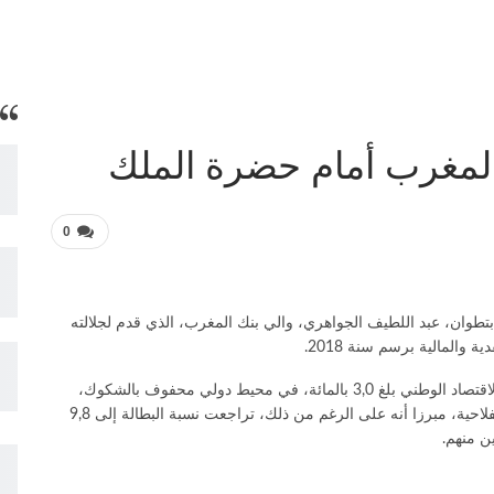
 المغرب أمام حضرة الملك
0
طوان، عبد اللطيف الجواهري، والي بنك المغرب، الذي قدم لجلالته
 والمالية برسم سنة 2018.
وفي معرض كلمته أمام الملك، أشار الجواهري إلى أن نمو الاقتصاد الوطني بلغ 3,0 بالمائة، في محيط دولي محفوف بالشكوك،
متأثرا على الخصوص باستمرار بطء انتعاش القطاعات غير الفلاحية، مبرزا أنه على الرغم من ذلك، تراجعت نسبة البطالة إلى 9,8
ن منهم.