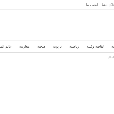
لان معنا
اتصل بنا
ة
ثقافية وفنية
رياضية
تربوية
صحية
مغاربية
عالم الم
لملك
تقارير
زاوية الرأي
عربية ودولية
علوم وتكنولوجيا
منوعات