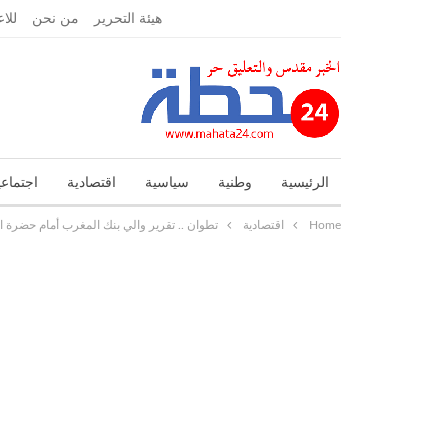
الجمعة, نوفمبر 27, 2020
هيئة التحرير
من نحن
للاع
الرئيسية
وطنية
سياسية
اقتصادية
اجتماعي
Home
اقتصادية
تطوان .. تقرير والي بنك المغرب أمام حضرة ا
تحقيقات واستطلاعات
جهوية
حوادث
حوارات و