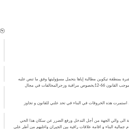
شرة بمنطقة تيكوين مطالبة إياها بتحمل مسؤوليتها وفق ما تنص عليه
الدورية المشتركة رقم 07-17، وبحكم اختصاصاتها المحددة بموجب القانون 66-12بخصوص مراقبة وزجرالمخالفات في مجال
 استمرت هذه الخروقات في البناء في تحد علني للقانون و تجاوز
 الى والي الجهة من أجل التدخل ورفع الضرر عن سكان هذا الحي
مالية البناء و اقامة علاقات راقية بين الجيران واغلبهم من أطر على