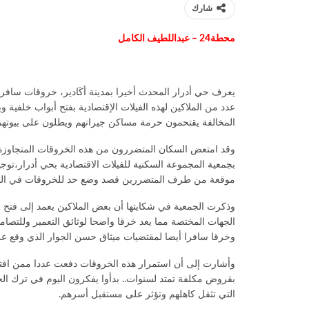
شارك
محطة24 – عبداللطيف الكامل
يعرف حي أدرار المحدث أخيرا بمدينة أكَادير، خروقات سافرة
عدد من الملاكين لهذه الفيلات الإقتصادية بفتح أبواب خلفية و
المخالفة يقتحمون حرمة مساكن جيرانهم ويطلون على بيوتهم
وقد امتعض السكان المتضررون من هذه الخروقات المتجاوزة للت
بجمعية المجموعة السكنية للفيلات الاقتصادية بحي أدرار،تو
موقعة من طرف المتضررين قصد وضع حد للخروقات في البناء
وذكرت الجمعية في شكايتها أن بعض الملاكين يعمد إلى فتح أ
الجهات المختصة مما يعد خرقا واضحا لوثائق التعمير وللتصاميم
وخرقا سافرا أيضا لمقتضيات ميثاق حسن الجوار الذي وقع عليه
وأشارت إلى أن استمرار هذه الخروقات دفعت عددا ممن اقتنوا ه
بقروض مكلفة تمتد لسنوات.. بدأوا يفكرون اليوم في ترك ال
التي تثقل كاهلهم وتؤثر على مستقبل أسرهم.