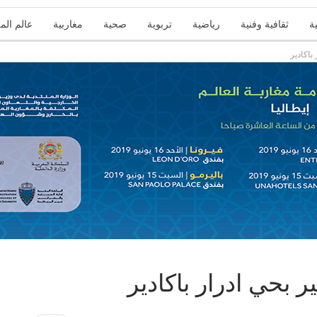
ة
ثقافية وفنية
رياضية
تربوية
صحية
مغاربية
عالم الم
باكادير
 بحي ادرار باكادير