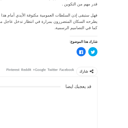
قدر مهم من التكوين .
فهل ستبقى إذن السلطات العمومية مكتوفة الأيدي أمام هذا 
يطرحه السكان المتضررون بمرارة في انتظار تدخل عاجل من لد
كما في التصاميم الرسمية.
شارك هذا الموضوع:
اضغط
انقر
للمشاركة
للمشاركة
على
على
تويتر
فيسبوك
(فتح
(فتح
في
في
Pinterest
ReddIt
Google+
Twitter
Facebook
نافذة
نافذة
شارك
جديدة)
جديدة)
قد يعجبك ايضا