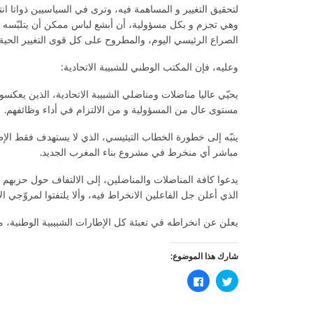
لتحقيق التغيير و المساهمة فيه، وترى في السياسيين ذواتا ان
وهي تجزم و بكل مسؤولية، أن أبشع لباس ممكن أن يتلبّسه أعد
الصراع الرئيسي اليوم، والمطروح على كل قوى التغيير الحية، 
وعليه، فإن المكتب الوطني للشبيبة الاتحادية:
يحيّي عاليا مناضلات ومناضلي الشبيبة الاتحادية، الذين يع
مستوى عال من المسؤولية و من الالتزام في أداء وظائفهم.
ينبّه إلى خطورة الخطاب التيئيسي، الذي لا يستهدف فقط الإ
مباشر أي منخرط في مشروع بناء المغرب الجديد.
يدعوا كافة المناضلات والمناضلين، إلى الالتفاف حول حزبهم
الذي أعلن جل الفاعلين الانخراط فيه، وألا يلتفتوا لمروّجي ال
يعلن عن انخراطه في تعبئة كل الإطارات الشبيبية الوطنية، من
شارك هذا الموضوع:
اضغط
انقر
للمشاركة
للمشاركة
على
على
تويتر
فيسبوك
(فتح
(فتح