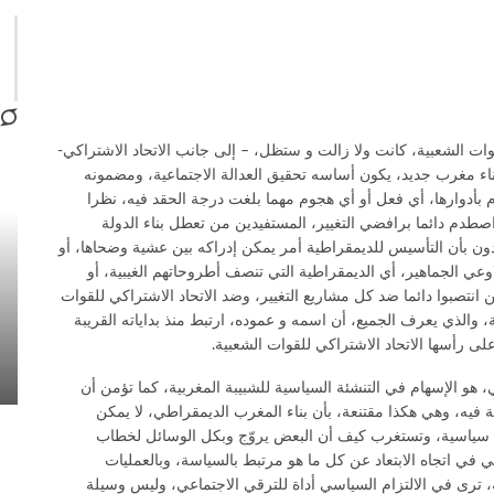
قوات الشعبية، كانت ولا زالت و ستظل، – إلى جانب الاتحاد الاشتراكي-
 مغرب جديد، يكون أساسه تحقيق العدالة الاجتماعية، ومضمونه
ام بأدوارها، أي فعل أو أي هجوم مهما بلغت درجة الحقد فيه، نظرا
اصطدم دائما برافضي التغيير، المستفيدين من تعطل بناء الدولة
دون بأن التأسيس للديمقراطية أمر يمكن إدراكه بين عشية وضحاها، أو
لاوعي الجماهير، أي الديمقراطية التي تنصف أطروحاتهم الغيبية، أو
ن انتصبوا دائما ضد كل مشاريع التغيير، وضد الاتحاد الاشتراكي للقوات
ة، والذي يعرف الجميع، أن اسمه و عموده، ارتبط منذ بداياته القريبة
لى رأسها الاتحاد الاشتراكي للقوات الشعبية.
، هو الإسهام في التنشئة السياسية للشبيبة المغربية، كما تؤمن أن
 فيه، وهي هكذا مقتنعة، بأن بناء المغرب الديمقراطي، لا يمكن
سياسية، وتستغرب كيف أن البعض يروّج وبكل الوسائل لخطاب
ي في اتجاه الابتعاد عن كل ما هو مرتبط بالسياسة، وبالعمليات
 ترى في الالتزام السياسي أداة للترقي الاجتماعي، وليس وسيلة