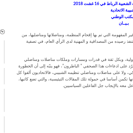
ية الرباط في 16 غشت 2018
بيبة الاتحادية
مكتب الوطني
بـيــان
ير المفهومة التي تم بها إقحام المنظمة، ومناضلاتها ومناضليها، من
نفذ رصيده من المصداقية و المهنية لدى الرأي العام، في تصفية
مسؤولية، وبكل ثقة في قدرات ومسارات وملكات مناضلات ومناضلي
الرّد على ادعاءات هذا الصحفي ” الباطرون”، فهو ينبّه إلى أن الخطورة
ي، ولا على مناضلات ومناضلي تنظيمه الشبيبي، فالاتحاديون ألفوا كل
 تكمن أساسا في حمولة تلك المقالات التيئيسية، والتي تضع كاتبها،
عل معه بالإيجاب جل الفاعلين السياسيين.