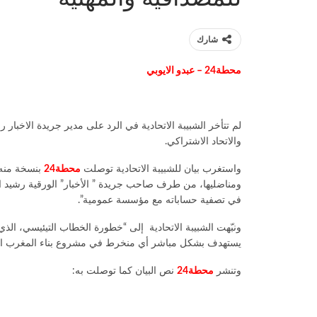
شارك
محطة24 – عبدو الايوبي
لم تتأخر الشبيبة الاتحادية في الرد على مدير جريدة الاخبار
والاتحاد الاشتراكي.
واستغرب بيان للشبيبة الاتحادية توصلت
محطة24
بنسخة منه، 
ومناضليها، من طرف صاحب جريدة ” الأخبار” الورقية رشيد الن
في تصفية حساباته مع مؤسسة عمومية”.
ونبّهت الشبيبة الاتحادية إلى “خطورة الخطاب التيئيسي، الذي
يستهدف بشكل مباشر أي منخرط في مشروع بناء المغرب الج
وتنشر
محطة24
نص البيان كما توصلت به: