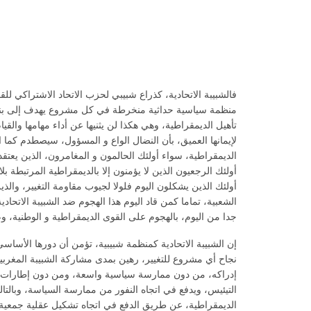
فالشبيبة الاتحادية، كذراع شبيبي لحزب الاتحاد الاشتراكي لل
منظمة سياسية حداثية منخرطة في كل مشروع يهدف إلى بناء
تأهيل الديمقراطية، وهي هكذا لن يثنيها عن أداء مهامها والقي
لإيمانها العميق، بأن النضال الواع و المسؤول، سيصطدم كما 
الديمقراطية، سواء أولئك الحالمون و المغامرون، الذين يعتق
أولئك الرجعيون الذين لا يؤمنون إلا بالديمقراطية المرتبطة ب
أولئك الذين يشكلون اليوم فلولا لجيوب مقاومة التغيير، والذي
الشعبية، تماما كمن قاد اليوم هذا الهجوم ضد الشبيبة الاتحادي
جدا من اليوم، بالهجوم على القوى الديمقراطية و الوطنية، وع
إن الشبيبة الاتحادية كمنظمة شبيبية، تؤمن أن دورها الأساسي
نجاح أي مشروع للتغيير، رهين بمدى مشاركة الشبيبة المغربية
إدراكه، من دون ممارسة سياسية واسعة، ومن دون إطارات 
التيئيس، ويدفع في اتجاه النفور من ممارسة السياسة، وبالتال
الديمقراطية، عن طريق الدفع في اتجاه تشكيل عقلية جمعية،