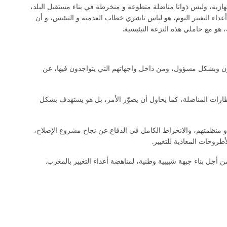
تهازية، وليس ذواتا مناضلة متطوعة و منخرطة في بناء مستقبل البلد،
اء التغيير اليوم، هو لباس ناشري خطاب العدمية و التيئيس، و أن
هو مع حاملي هذه النزعة التيئيسية.
كسون وبشكل مسؤول، ومن داخل واجهاتهم التي يتواجدون فيها، عن
طارات المناضلة، كما يحاول أن يصوّر الأمر، بل هو يستهدف بشكل
 و منظمتهم، والانخراط الكامل في الدفاع عن نجاح مشروع الإصلاح،
أطروحات المعادية للتغيير.
 أجل بناء جبهة شبيبية وطنية، لمناهضة أعداء التغيير بالمغرب.