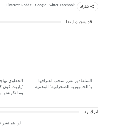
في
في
Pinterest
ReddIt
Google+
Twitter
Facebook
نافذة
نافذة
شارك
جديدة)
جديدة)
قد يعجبك ايضا
السلفادور تقرر سحب اعترافها
الحقاوي تهاجم
بـ”الجمهورية الصحراوية” الوهمية
“ياريت كون ك
وما تكونش به
اترك رد
لن يتم نشر ع