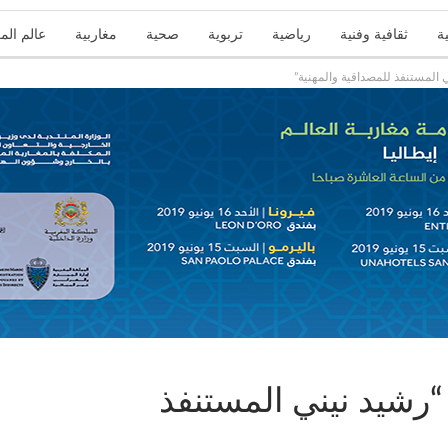
ة
ثقافية وفنية
رياضية
تربوية
صحية
مغاربية
عالم الم
ي المستنفذ للمصداقية والمهنية”
 “رشيد نيني المستنفذ