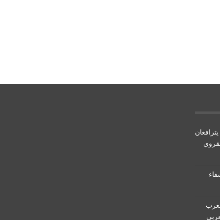
يترافعان
لقروي
5 حالة شفاء
مغرب
عربي