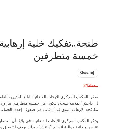
طنجة..تفكيك خلية إرهابي
خمسة متطرفين
Share
محطة24
تمكن المكتب المركزي للأبحاث القضائية التابع للمديرية العام
مكافحة الإرهاب، سبق له أن قاتل في صفوف إحدى الجماعات ال
وذكر المكتب المركزي للأبحاث القضائية، في بلاغ، أن المعطيات
عناصر ميدانية موالية لتنظيم “داعش”، وذلك بهدف التنسيق وا