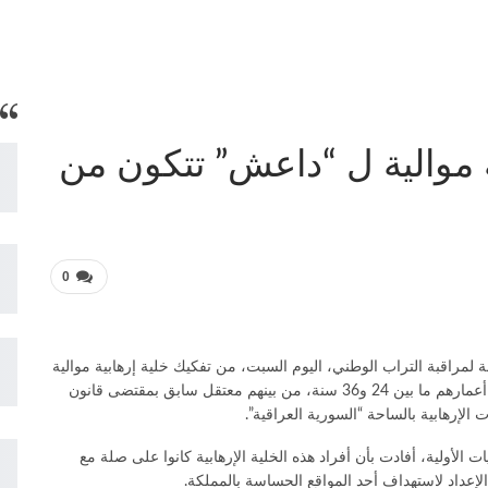
ة موالية ل “داعش” تتكون من
0
ة لمراقبة التراب الوطني، اليوم السبت، من تفكيك خلية إرهابية موالية
ل “داعش” بمدينة طنجة، تتكون من خمسة متطرفين تتراوح أعمارهم ما بين 24 و36 سنة، من بينهم معتقل سابق بمقتضى قانون
إرهابية بالساحة “السورية العراقية”.
 الأولية، أفادت بأن أفراد هذه الخلية الإرهابية كانوا على صلة مع
لإعداد لاستهداف أحد المواقع الحساسة بالمملكة.