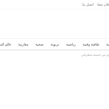
لان معنا
اتصل بنا
ة
ثقافية وفنية
رياضية
تربوية
صحية
مغاربية
عالم الم
تكون من خمسة متطرفين
تقارير
زاوية الرأي
عربية ودولية
علوم وتكنولوجيا
منوعات