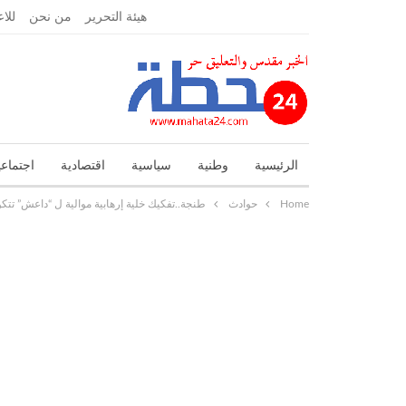
الجمعة, نوفمبر 27, 2020
هيئة التحرير
من نحن
للاع
الرئيسية
وطنية
سياسية
اقتصادية
اجتماعي
Home
حوادث
طنجة..تفكيك خلية إرهابية موالية ل “داعش” ت
تحقيقات واستطلاعات
جهوية
حوادث
حوارات و