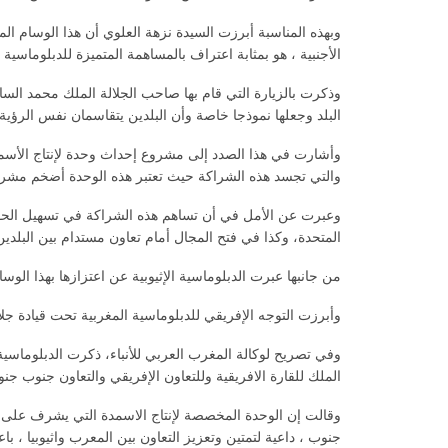
وبهذه المناسبة أبرزت السيدة نزهة العلوي أن هذا الوسام ال
الأجنبية ، هو بمثابة اعتراف بالمساهمة المتميزة للدبلوماسية 
وذكرت بالزيارة التي قام بها صاحب الجلالة الملك محمد السا
البلد وجعلها نموذجا خاصة وأن البلدين يتقاسمان نفس الرؤية ا
وأشارت في هذا الصدد إلى مشروع إحداث وحدة لإنتاج الأسمد
والتي تجسد هذه الشراكة حيث تعتبر هذه الوحدة أضخم مشر
وعبرت عن الأمل في أن تساهم هذه الشراكة في تسهيل الحوار
المتحدة، وكذا في فتح المجال أمام تعاون مستدام بين البلدين
من جانبها عبرت الدبلوماسية الإثيوبية عن اعتزازها بهذا الوسا
وأبرزت التوجه الإفريقي للدبلوماسية المغربية تحت قيادة جلا
وفي تصريح لوكالة المغرب العربي للأنباء، ذكرت الدبلوماسية ا
الملك للقارة الافريقية وللتعاون الإفريقي والتعاون جنوب جن
وقالت إن الوحدة المخصصة لإنتاج الاسمدة التي يشرف على إ
جنوب ، داعية لتمتين وتعزيز التعاون بين المعرب واثيوبيا ، با