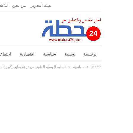
السبت, أبريل 10, 2021
هيئة التحرير
من نحن
للاعل
الرئيسية
وطنية
سياسية
اقتصادية
اجتماعي
Home
سياسية
تسليم الوسام العلوي من درجة ضابط كبير لسفي
تحقيقات واستطلاعات
جهوية
حوادث
حوارات و