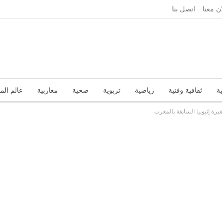
ان معنا
اتصل بنا
ة
ثقافية وفنية
رياضية
تربوية
صحية
مغاربية
عالم الم
رة إثيوبيا السابقة بالمغرب
تقارير
زاوية الرأي
عربية ودولية
علوم وتكنولوجيا
منوعات