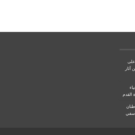
على
 آثار
ياء
 القدم
الملكية تسحب حوالي 5 أطنان
آسفي