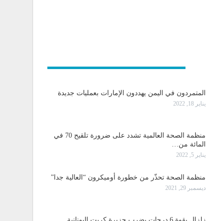
و دولية
المتمردون في اليمن يهددون الإمارات بعمليات جديدة
يناير 18, 2022
منظمة الصحة العالمية تشدد على ضرورة تلقيح 70 في
المائة من…
يناير 5, 2022
منظمة الصحة تحذّر من خطورة أوميكرون “العالية جدا”
ديسمبر 29, 2021
زلزال بقوة 6 درجات يضرب جزيرة كريت اليونانية