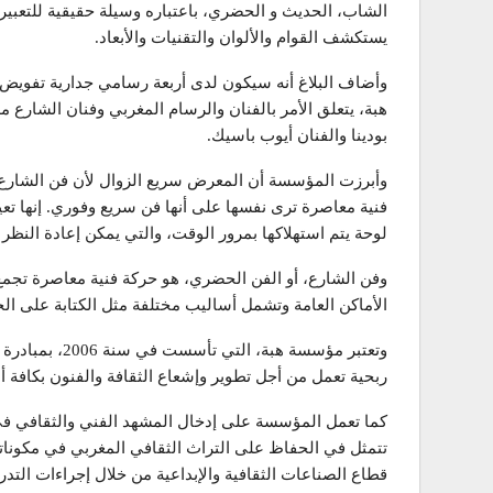
الشاب، الحديث و الحضري، باعتباره وسيلة حقيقية للتعبير 
يستكشف القوام والألوان والتقنيات والأبعاد.
وأضاف البلاغ أنه سيكون لدى أربعة رسامي جدارية تفويض
هبة، يتعلق الأمر بالفنان والرسام المغربي وفنان الشارع 
بودينا والفنان أيوب باسيك.
وأبرزت المؤسسة أن المعرض سريع الزوال لأن فن الشارع،
فنية معاصرة ترى نفسها على أنها فن سريع وفوري. إنها تعي
لوحة يتم استهلاكها بمرور الوقت، والتي يمكن إعادة النظر ف
وفن الشارع، أو الفن الحضري، هو حركة فنية معاصرة تجمع
الأماكن العامة وتشمل أساليب مختلفة مثل الكتابة على ال
وتعتبر مؤسسة هب
ربحية تعمل من أجل تطوير وإشعاع الثقافة والفنون بكافة أ
كما تعمل المؤسسة على إدخال المشهد الفني والثقافي في د
تتمثل في الحفاظ على التراث الثقافي المغربي في مكوناته 
قطاع الصناعات الثقافية والإبداعية من خلال إجراءات التدر