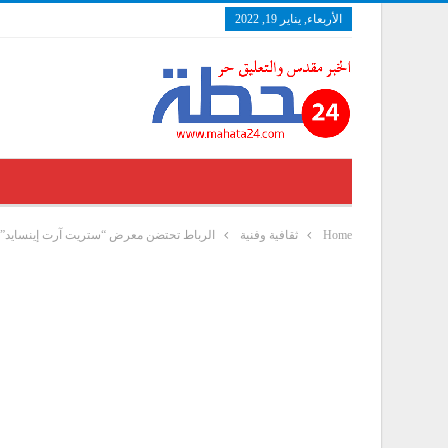
الأربعاء, يناير 19, 2022
Home
ثقافية وفنية
الرباط تحتضن معرض “ستريت آرت إينسايد” لفن الشا