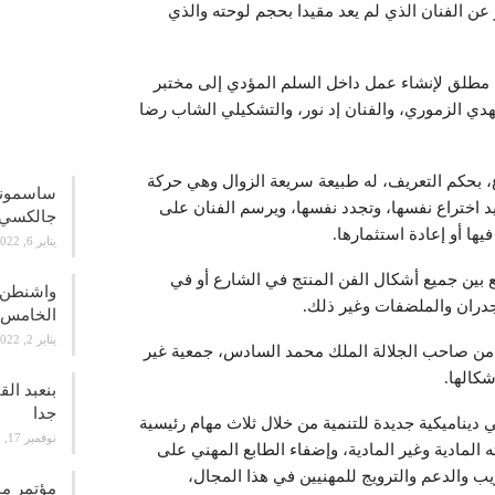
عن الفنان الذي لم يعد مقيدا بحجم لوحته والذي
 مطلق لإنشاء عمل داخل السلم المؤدي إلى مختبر
مهدي الزموري، والفنان إد نور، والتشكيلي الشاب رضا
علوم و
 بحكم التعريف، له طبيعة سريعة الزوال وهي حركة
د اختراع نفسها، وتجدد نفسها، ويرسم الفنان على
جالكسي 21
يها أو إعادة استثمارها.
يناير 6, 2022
 بين جميع أشكال الفن المنتج في الشارع أو في
واشنطن ت
جدران والملضفات وغير ذلك.
الخامس
يناير 2, 2022
ة، التي تأسست في سنة 2006، بمبادرة من صاحب الجلالة الملك محمد السادس، جمعية غير
شكالها.
بنعبد ال
جدا
يناميكية جديدة للتنمية من خلال ثلاث مهام رئيسية
نوفمبر 17, 2021
المادية وغير المادية، وإضفاء الطابع المهني على
يب والدعم والترويج للمهنيين في هذا المجال،