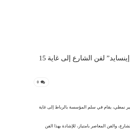
عربية 
الرباط تحتضن معرض “ستريت آرت إينسايد” لفن الشارع إلى غاية 15
0
ر نمطي، يقام في سلم المؤسسة بالرباط إلى غاية
رع، والفن المعاصر بامتياز، للإشادة بهذا الفن