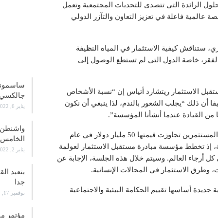
لول الرائدة التي تتصدى للتحديات المجتمعية وتعمل
صة عالمية فاعلة في تعزيز التعاون والتآزر الدولي
ادرة التي تعقد حتى ال28 أكتوبر الجاري، ستناقش كيفية الاستثمار في المياه النظيفة
علوم و
 الفقر، خاصة الدول التي لم تستطع الوصول إلى
تقبل الاستثمار ريتشارد أتياس إن “نسبة الأشخاص
جالكسي 21
 إفريقيا تبلغ 1 في المئة”، مضيفا أن ذلك “يجلب الشعور بالندم، لذا ينبغي أن نكون
يناير 6, 2022
من القيادة عندما أنشأنا المؤسسة”.
واشنطن ت
ونجحت المبادرة في نسخها السابقة، في بناء صفقات بين المستثمرين تجاوزت قيمتها 50 مليار دولار في عام
الخامس
لية، إذ تخطط مؤسسة مبادرة مستقبل الاستثمار لعولمة
يناير 2, 2022
 كل أرجاء العالم. وسيتم خلال هذه الجلسة، الإجابة عن
، وطرق الاستثمار في المجالات الإنسانية.
بنعبد ال
جدا
ديدة أساسها تقييم الحكامة البيئية والاجتماعية
نوفمبر 17, 2021