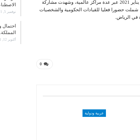
يذكر أن النسخة السابقة من المبادرة انعقدت افتراضيا في يناير 2021 عبر عدة مراكز عالمية، وشهدت مشاركة
الاصطن
 دولة، وواكبتها فعاليات شملت حضورا فعليا للقيادات الحكومية والشخصيات
نوفمبر 5, 2021
 في الرياض.
احتمال و
المملكة
أكتوبر 12, 2021
0
عربية ودولية