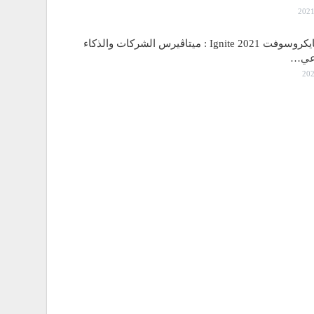
مؤتمر مايكروسوفت Ignite 2021 : ميتاڤيرس الشركات والذكاء
اعي…