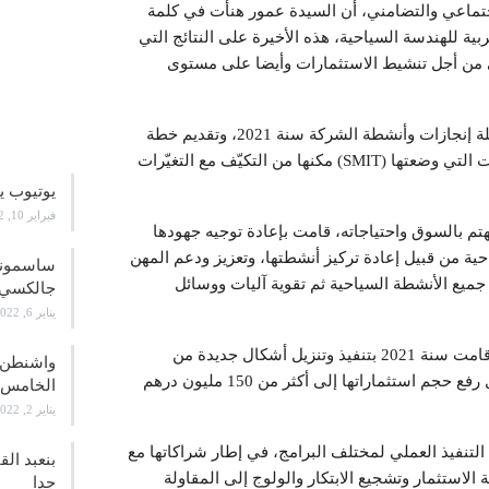
الاجتماعي والتضامني، أن السيدة عمور هنأت في كلمة
ية للهندسة السياحية، هذه الأخيرة على النتائج التي
 من أجل تنشيط الاستثمارات وأيضا على مستوى
علوم و
وأضافت الوزيرة خلال هذا اللقاء الذي خصص لدراسة حصيلة إنجازات وأنشطة الشركة سنة 2021، وتقديم خطة
العمل الخاصة بسنة 2022، أن نموذج التدخل الجديد والآليات التي وضعتها (SMIT) مكنها من التكيّف مع التغيّرات
يوتيوب ي
فبراير 10, 2022
تم بالسوق واحتياجاته، قامت بإعادة توجيه جهودها
 من قبيل إعادة تركيز أنشطتها، وتعزيز ودعم المهن
جميع الأنشطة السياحية ثم تقوية آليات ووسائل
جالكسي 21
يناير 6, 2022
وذكر المصدر ذاته، أن الشركة المغربية للهندسة السياحية قامت سنة 2021 بتنفيذ وتنزيل أشكال جديدة من
واشنطن ت
الشراكات لدعم ومواكبة الوجهات السياحية وكذلك من أجل رفع حجم استثماراتها إلى أكثر من 150 مليون درهم
الخامس
يناير 2, 2022
خل الشركة سيرتكز أكثر، خلال سنة 2022، على التنفيذ العملي لمختلف البرامج، في إطار شراكاتها مع
بنعبد ال
استثمار وتشجيع الابتكار والولوج إلى المقاولة
جدا