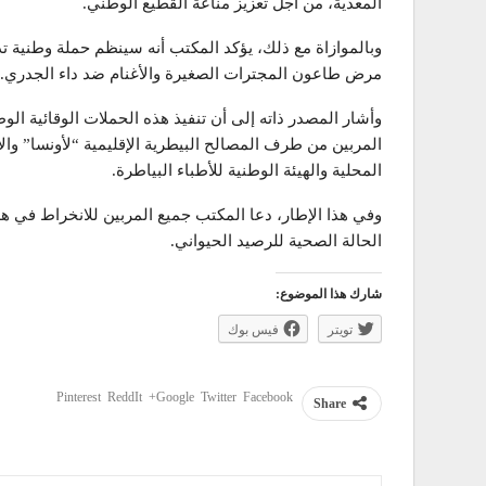
المعدية، من أجل تعزيز مناعة القطيع الوطني.
وبالموازاة مع ذلك، يؤكد المكتب أنه سينظم حملة وطنية ت
مرض طاعون المجترات الصغيرة والأغنام ضد داء الجدري.
وأشار المصدر ذاته إلى أن تنفيذ هذه الحملات الوقائية الو
المربين من طرف المصالح البيطرية الإقليمية “لأونسا” وال
المحلية والهيئة الوطنية للأطباء البياطرة.
وفي هذا الإطار، دعا المكتب جميع المربين للانخراط في ه
الحالة الصحية للرصيد الحيواني.
شارك هذا الموضوع:
تويتر
فيس بوك
Pinterest
ReddIt
Google+
Twitter
Facebook
Share