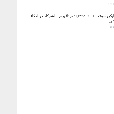
مؤتمر مايكروسوفت Ignite 2021 : ميتاڤيرس الشركات والذكاء
اعي…