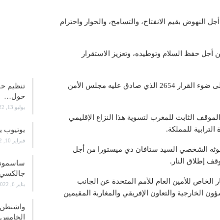
أجل النهوض بقيم الانفتاح، والتسامح، والحوار واحترام
من أجل حفظ السلام وتوطيده، وتعزيز الاستقرار
علوم و
ومن جهة أخرى، تم التطرق إلى قضية الصحراء المغربية على ضوء القرار 2654 الذي صادق عليه مجلس الأمن
تنظيم حف
حول…
يوليو 13, 2022
الموقف الثابت للمغرب لتسوية هذا النزاع الإقليمي
لترابية للمملكة.
يوتيوب ي
فبراير 10, 2022
مبعوثه الشخصي السيد ستافان دي ميستورا من أجل
قف إطلاق النار.
جالكسي 21
الخاص للأمين العام للأمم المتحدة عن الجانب
يناير 6, 2022
ون الخارجية والتعاون الإفريقي والمغاربة المقيمين
واشنطن ت
الخامس