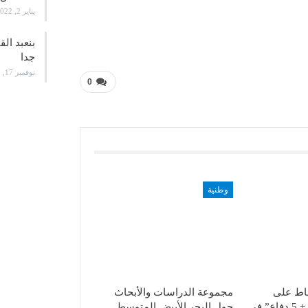
يناير 2, 2022
بنعبد ال
جدا
نوفمبر 17, 2021
0
وطنية
باط على
مجموعة الدراسات والأبحاث
إنجازات مبادرة “5 + 5 دفاع” في
حول البحر الأبيض المتوسط