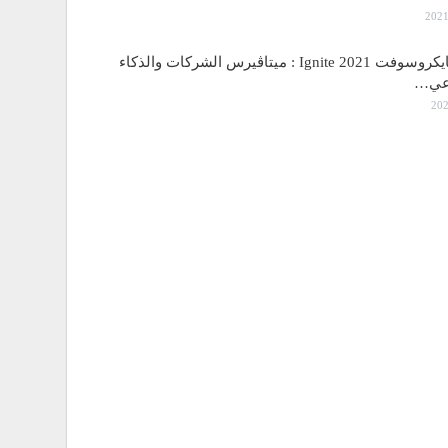
مؤتمر مايكروسوفت Ignite 2021 : ميتاڤيرس الشركات والذكاء
اعي…