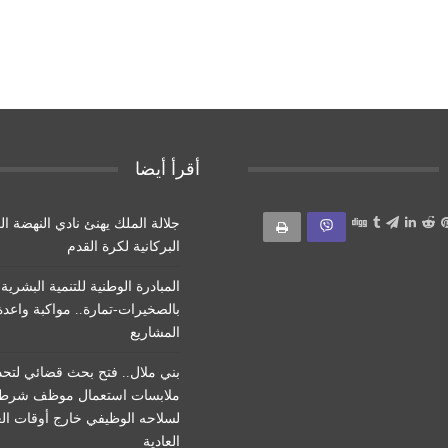
أقرأ أيضا
جلالة الملك يهنئ نادي النهضة ال
البركانية لكرة القدم
المبادرة الوطنية للتنمية البشرية
بالصخيرات-تمارة.. مواكبة واعد
المشاريع
بني ملال.. فتح بحث قضائي لتحد
ملابسات استعمال موظف شرط
لسلاحه الوظيفي خارج أوقات ال
العادية