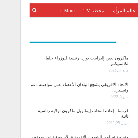
عالم المرأة
محطة TV
More
و دولية
ماكرون يعين إليزابيت بورن رئيسة للوزراء خلفا
لكاستيكس
مايو 17, 2022
الاتحاد الافريقي يشجع البلدان الأعضاء على مواصلة دعم
وتيسير…
مايو 5, 2022
فرنسا.. إعادة انتخاب إيمانويل ماكرون لولاية رئاسية
ثانية
أبريل 25, 2022
منظمة تضامن الشعوب الإفريقية الأسيوية تشيد بموقف