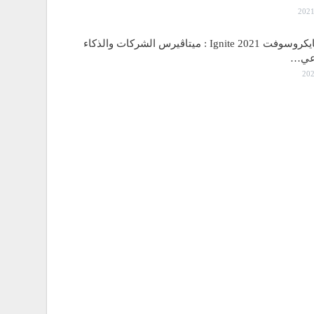
مؤتمر مايكروسوفت Ignite 2021 : ميتاڤيرس الشركات والذكاء
اعي…