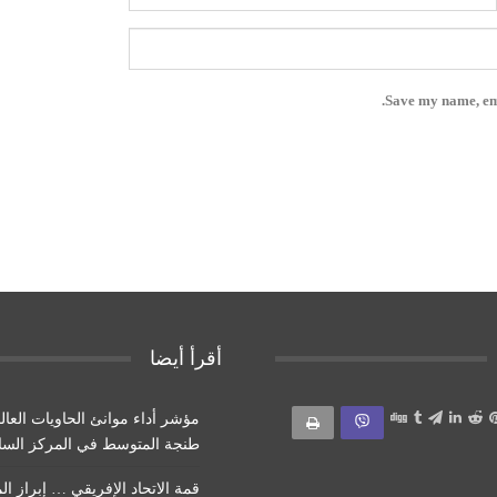
Save my name, ema
أقرأ أيضا
مؤشر أداء موانئ الحاويات العال
طنجة المتوسط ​​في المركز الس
قمة الاتحاد الإفريقي … إبراز ال