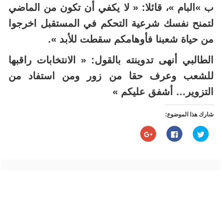
ب »البام »، قائلا: « لا يكفي أن تكون من الماضي
لتمنح نفسك شرعية التحكم في المستقبل اخرجوا
من حياة شعبنا فأوهامكم سقطت للأبد ».
الطالبي أنهى تدوينته بالقول: « الانتخابات راقبها
للشعب وعرف حقا من زور ومن استفاد من
التزوير… أشفق عليكم »
شارك هذا الموضوع:
اضغط
انقر
اضغط
للمشاركة
للمشاركة
للمشاركة
على
على
على
تويتر
فيسبوك
Google+
(فتح
(فتح
(فتح
في
في
في
نافذة
نافذة
نافذة
جديدة)
جديدة)
جديدة)