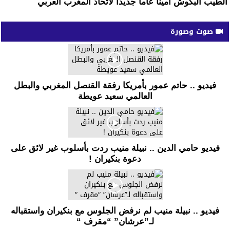
الطيب البكوش أمينا عاما جديدا لاتحاد المغرب العربي
صوت وصورة
فيديو .. حاتم عمور بأمريكا رفقة القنصل المغربي والبطل
العالمي سعيد عويطة
فيديو حامي الدين .. نبيلة منيب ردت بأسلوب غير لائق على
دعوة بنكيران !
فيديو .. نبيلة منيب لم نرفض الجلوس مع بنكيران واستقباله
لـ”عرشان” “مقرف “