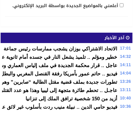
أعلمني بالمواضيع الجديدة بواسطة البريد الإلكتروني.
آخر الأخبار
17:01
الاتحاد الاشتراكي بوزان يشجب ممارسات رئيس جماعة قل
14:32
خطير ومؤلم .. تلميذ يشعل النار في جسده أمام ثانوية عبد 
14:11
عاجل .. قرار محكمة الجديدة في ملف إلياس العماري وس
14:04
فيديو .. حاتم عمور بأمريكا رفقة القنصل المغربي والبطل
13:26
تطورات جديدة بملف قضية مقتل الطالبة “صابرين” وهي س
13:11
عاجـل .. تحطم طائرة متجهة إلى ليبيا وهذا هو عدد القتلى 
10:40
أزيد من 150 شخصية ترافق الملك إلى تنزانيا
10:36
فيديو حامي الدين .. نبيلة منيب ردت بأسلوب غير لائق على