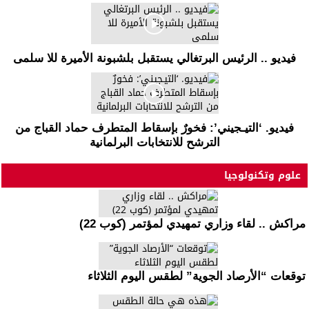
فيديو .. الرئيس البرتغالي يستقبل بلشبونة الأميرة للا سلمى
فيديو. ‘التيـجيني’: فخورٌ بإسقاط المتطرف حماد القباج من
الترشح للانتخابات البرلمانية
علوم وتكنولوجيا
مراكش .. لقاء وزاري تمهيدي لمؤتمر (كوب 22)
توقعات “الأرصاد الجوية” لطقس اليوم الثلاثاء