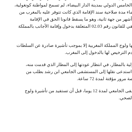
خامس الدولي بمدينة الدار البيضاء، لم تسمح لمواطنة كونغولية،
 لانقضاء مدة صلاحية سند الإقامة الذي كانت تتوفر عليه بالمغرب من
ر من جهة ثانية، وهو ما يسقط قانونا الحق في الإقامة
بالمغرب، عملا بمقتضيات المادة 19 من المرسوم التطبيقي للقانون رقم 02.03 المتعلقة بدخول وإقامة الأجانب بالمملكة
كنها ولوج المملكة المغربية إلا بموجب تأشيرة صادرة عن السلطات
م الترخيص لها بالدخول إلى المغرب.
ولية بالمطار، في انتظار عودتها إلى المطار الذي قدمت منه،
ا استدعى نقلها إلى المستشفى الجامعي ابن رشد بطلب من
 مؤقتة لمدة 72 ساعة.
وقد تم الاحتفاظ بالمعنية بالأمر رهن الاستشفاء بالمستشفى الجامعي لمدة 12 يوما، قبل أن تستفيد من تأشيرة ولوج