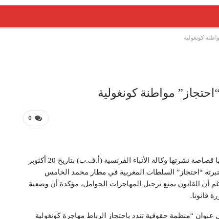
واطنة كونغولية
“احتجاز” مواطنة كونغولية
0
نفت المديرية العامة للأمن الوطني الادعاءات التي أوردتها قصاصة نشرتها وكالة الأنباء الفرنسية (أ.ف.ب) بتاريخ 20 أكتوبر
برته “احتجاز” السلطات المغربية في مطار محمد الخامس
غم أن القانون يمنع ترحيل المهاجرات الحوامل، مؤكدة أن وضعية
ة قانونا.
 عنوان “منظمة حقوقية تندد باحتجاز الرباط مهاجرة كونغولية