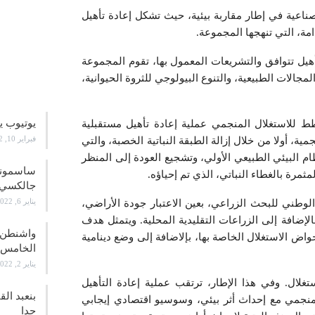
سؤولا، تدرج مجموعة “OCP” تنميتها الصناعية في إطار مقاربة بيئية، حيث تشكل إعادة تأهيل
مة، التي تنهجها المجموعة.
تأهيل تتوافق والتشريعات المعمول بها، تقوم المجموعة
ياء المجالات الطبيعية، والتنوع البيولوجي للثروة الحيوانية،
علوم و
يوتيوب ي
للاستغلال المنجمي عملية إعادة تأهيل مستقبلية
فبراير 10, 2022
مية، أولا من خلال إزالة الطبقة النباتية الخصبة، والتي
ظام البيئي الطبيعي الأولي، وتشجيع العودة إلى المنظر
ثمرة بالغطاء النباتي، الذي تم إحياؤه.
جالكسي 21
يناير 6, 2022
الوطني للبحث الزراعي، بعين الاعتبار جودة الأراضي،
لإضافة إلى الزراعات التقليدية المحلية. ويتمثل هدف
واشنطن ت
اض الاستغلال الخاصة بها، بإلاضافة إلى وضع دينامية
الخامس
يناير 2, 2022
تغلال. وفي هذا الإطار، ترتقب عملية إعادة التأهيل
بنعبد ال
 المنجمي مع إحداث أثر بيئي، وسوسيو اقتصادي إيجابي
جدا