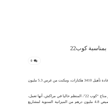
عربية 
0
كشفت مجموعة المكتب الشريف للفوسفاط أنها قامت بإعادة تأهيل 3410 هكتارات، ومكنت من غرس 5.3 مليون
وواضحت المجموعة، في بلاغ لها، يأتي بالتزامن مع مؤتمر مناخ “كوب 22″، المنظم حاليا في مراكش، أنها تعمل،
من خلال إجراءات إعادة التأهيل المنجمي، حيث يتم تخصيص 4.8 مليون درهم من الميزانية السنوية لمشاريع