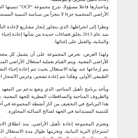
وباعتبارها فاعلا م
الأراضي المنجمية جزءا لا يتجزأ من سياسة التنمية المستدا
ونظرا إلى انخراطها، الذي يتجاوز إنجاز مشاريع لإعادة ال
منذ عام 2013 بخلق فضاءات جديدة من شأنها إعادة إح
والنباتية، والعمل على إغنائها.
ولهذا الغرض، تحرص المجموعة على أن يشمل كل مخطط 
للأراضي المعنية. ويتم القيام بعملية استغلال الأراضي المنج
يتم إرجاعها عند نهاية الاستغلال بحيث تتم إعادة إحياء الن
الطبيعي الأولي. وهكذا تتم إعادة تشجير، وغرس الأشجار الم
ويأخذ برنامج تأهيل المناجم، الذي وضع بدعم من المعهد 
والظروف المناخية والتساقطات المطرية للجهة المعنية، با
هذا البرنامج في التخفيف من آثار أنشطة المجموعة في أحو
للتنمية المستدامة في الجهة لصالح الساكنة المجاورة.
وتعتزم المجموعة إعادة تأهيل الأراضي، منذ انطلاق الاس
استرجاع التربة النباتية، وتخزينها طوال مدة الاستغلال