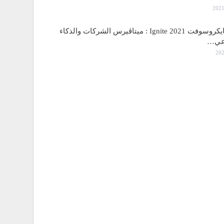
مؤتمر مايكروسوفت Ignite 2021 : ميتاڤيرس الشركات والذكاء
اعي…