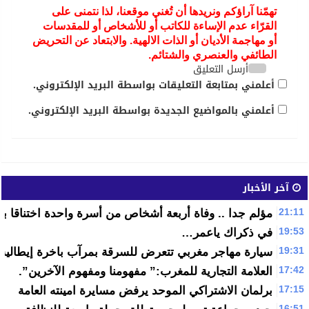
تهمّنا آراؤكم ونريدها أن تُغني موقعنا، لذا نتمنى على
القرّاء عدم الإساءة للكاتب أو للأشخاص أو للمقدسات
أو مهاجمة الأديان أو الذات الالهية. والابتعاد عن التحريض
الطائفي والعنصري والشتائم.
أرسل التعليق
أعلمني بمتابعة التعليقات بواسطة البريد الإلكتروني.
أعلمني بالمواضيع الجديدة بواسطة البريد الإلكتروني.
آخر الأخبار
21:11
مؤلم جدا .. وفاة أربعة أشخاص من أسرة واحدة اختناقا بإ
19:53
في ذكراك ياعمر…
19:31
سيارة مهاجر مغربي تتعرض للسرقة بمرآب باخرة إيطالية
17:42
العلامة التجارية للمغرب:” مفهومنا ومفهوم الآخرين”.
17:15
برلمان الاشتراكي الموحد يرفض مسايرة امينته العامة
16:51