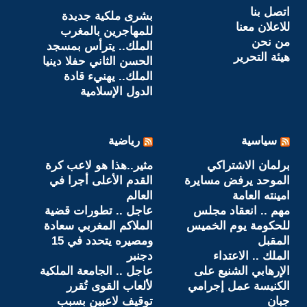
اتصل بنا
بشرى ملكية جديدة
للاعلان معنا
للمهاجرين بالمغرب
من نحن
الملك.. يترأس بمسجد
هيئة التحرير
الحسن الثاني حفلا دينيا
الملك.. يهنيء قادة
الدول الإسلامية
سياسية
رياضية
برلمان الاشتراكي
مثير..هذا هو لاعب كرة
الموحد يرفض مسايرة
القدم الأعلى أجرا في
امينته العامة
العالم
مهم .. انعقاد مجلس
عاجل .. تطورات قضية
للحكومة يوم الخميس
الملاكم المغربي سعادة
المقبل
ومصيره يتحدد في 15
الملك .. الاعتداء
دجنبر
الإرهابي الشنيع على
عاجل .. الجامعة الملكية
الكنيسة عمل إجرامي
لألعاب القوى تُقرر
جبان
توقيف لاعبين بسبب