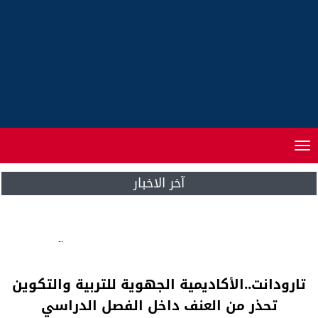
Toggle
navigation
آخر الاخبار
سيارة مهاجر مغربي تتعرض للسرقة بمرآب
باخرة إيطالية
تارودانت..الأكاديمية الجهوية للتربية والتكوين
تحذر من العنف داخل الفصل الدراسي