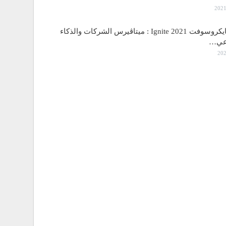
مؤتمر مايكروسوفت Ignite 2021 : ميتاڤيرس الشركات والذكاء
اعي…