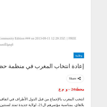
Community Edition ### on 2013-09-11 12:29:35Z | | FREE
niÈIµtq6
وطنية
إعادة انتخاب المغرب في منظمة حظر 
Share
محطة24 – و م ع
انتخب المغرب بالإجماع من قبل الدول الأطراف في اتفاقية
بلاهاي، بمناسبة مؤتمرهم ال21، لولاي