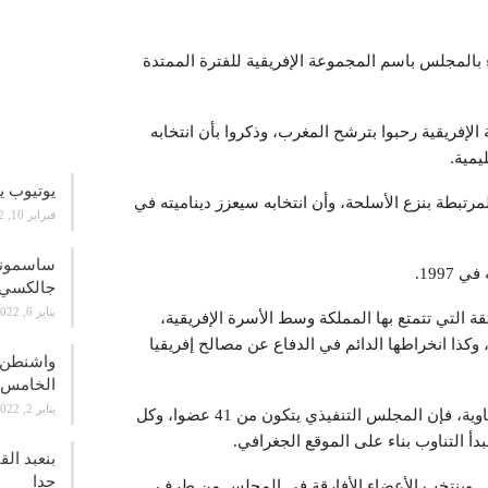
بالمجلس باسم المجموعة الإفريقية للفترة الممتدة
علوم و
لإفريقية رحبوا بترشح المغرب، وذكروا بأن انتخابه
يمية.
يوتيوب ي
رتبطة بنزع الأسلحة، وأن انتخابه سيعزز ديناميته في
فبراير 10, 2022
جالكسي 21
يناير 6, 2022
 التي تتمتع بها المملكة وسط الأسرة الإفريقية،
، وكذا انخراطها الدائم في الدفاع عن مصالح إفريقيا
واشنطن ت
الخامس
يناير 2, 2022
وحسب مقتضيات الفصل 8 من اتفاقية حظر الأسلحة الكيماوية، فإن المجلس التنفيذي يتكون من 41 عضوا، وكل
التناوب بناء على الموقع الجغرافي.
بنعبد ال
جدا
س. وينتخب الأعضاء الأفارقة في المجلس من طرف