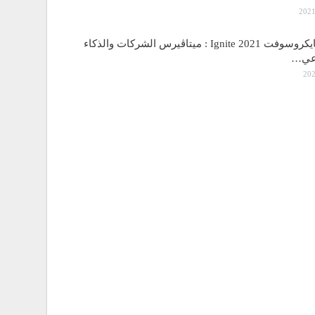
مؤتمر مايكروسوفت Ignite 2021 : ميتاڤيرس الشركات والذكاء
اعي…