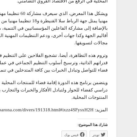
المحلية في الرفع من الاقتصاد القروي التضامني.
مهنيا يمثل جهة الرباط سلا
بالإضافة إلى مشاركة الفاعلين المؤسساتيين في التنمية، م
أقاليم الجهة وكذا جهات أخرى، ودعم التنظيمات المهنية الف
مجالات لتسويقها.
وتروم هذه التظاهرة، أيضا، تشجيع الفلاحين على التنظيم 
قدراتهم الذاتية، وترسيخ أسلوب التنظيم الجماعي في عمليا
فضاء للتواصل وتبادل الخبرات بين كافة المتدخلين في تنمية
ويتضمن برنامج هذه الدورة إقامة فضاء للمنتجات المحلية ال
دراسي كفضاء للحوار ولتبادل الأفكار والخبرات والتجارب 
المنتوجات المحلية.
المزيد: http://www.akhbarona.com/divers/191318.html#ixzz4SFysxH2H
شارك هذا الموضوع:
تويتر
فيس بوك