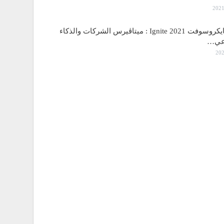
مؤتمر مايكروسوفت Ignite 2021 : ميتاڤيرس الشركات والذكاء
اعي…