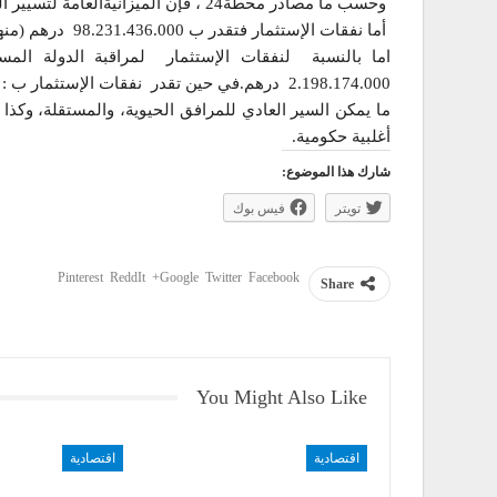
وحسب ما مصادر محطة24 ، فإن الميزانيةالعامة لتسيير النفقات، تقدر ب 187.734.785.000 درهم.
أما نفقات الإستثمار فتقدر ب 98.231.436.000 درهم (منها 63.571.864.000 درهم برسم اعتمادات الأداء ).
اما بالنسبة لنفقات الإستثمار لمراقبة الدولة الم
2.198.174.000 درهم.في حين تقدر نفقات الإستثمار ب : 909.260.000 درهم (منها 745.260.000).
ما يمكن السير العادي للمرافق الحيوية، والمستقلة، وكذا 
أغلبية حكومية.
شارك هذا الموضوع:
تويتر
فيس بوك
Pinterest
ReddIt
Google+
Twitter
Facebook
Share
You Might Also Like
اقتصادية
اقتصادية