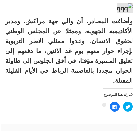
وأضافت المصادر، أن والي جهة مراكش، ومدير
الأكاديمية الجهوية، وممثلا عن المجلس الوطني
لحقوق الانسان، وعدوا ممثلي الاطر التربوية
بإجراء حوار معهم يوم غد الاثنين، ما دفعهم إلى
تعليق المسيرة مؤقتا، في أفق الجلوس إلى طاولة
الحوار، مجددا بالعاصمة الرباط في الأيام القليلة
المقبلة.
شارك هذا الموضوع:
اضغط
انقر
اضغط
للمشاركة
للمشاركة
للمشاركة
على
على
على
تويتر
فيسبوك
Google+
(فتح
(فتح
(فتح
في
في
في
نافذة
نافذة
نافذة
جديدة)
جديدة)
جديدة)