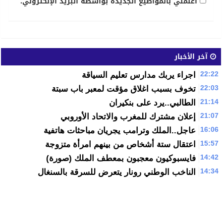
أعلمني بالمواضيع الجديدة بواسطة البريد الإلكتروني.
آخر الأخبار
22:22
اجراء يربك مدارس تعليم السياقة
22:03
تخوف بسبب اغلاق مؤقت لمعبر باب سبتة
21:14
الطالبي..يرد على بنكيران
21:07
إعلان مشترك للمغرب والاتحاد الأوروبي
16:06
عاجل..الملك وترامب يجريان مباحثات هاتفية
15:57
اعتقال ستة أشخاص من بينهم امرأة متزوجة
14:42
فايسبوكيون معجبون بمعطف الملك (صورة)
14:34
الناخب الوطني رونار يتعرض للسرقة بالسنغال