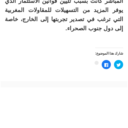
المباشر كانت بسبب تليين قوانين الاستثمار الذي
يوفر المزيد من التسهيلات للمقاولات المغربية
التي ترغب في تصدير تجربتها إلى الخارج، خاصة
إلى دول جنوب الصحراء.
شارك هذا الموضوع:
اضغط
انقر
اضغط
للمشاركة
للمشاركة
للمشاركة
على
على
على
تويتر
فيسبوك
Google+
(فتح
(فتح
(فتح
في
في
في
نافذة
نافذة
نافذة
جديدة)
جديدة)
جديدة)