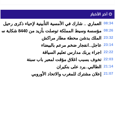
آخر الأخبار
08:34
العماري .. شارك في الأمسية التأبينية لإحياء ذكرى رحيل م
08:26
مؤسسة وسيط المملكة توصلت بأزيد من 8440 شكاية سنة 2015
23:32
الملك يدشن محطة مطار مراكش
23:14
عاجل..انفجار ضخم مرعم بالبيضاء
22:22
اجراء يربك مدارس تعليم السياقة
22:03
تخوف بسبب اغلاق مؤقت لمعبر باب سبتة
21:14
الطالبي..يرد على بنكيران
21:07
إعلان مشترك للمغرب والاتحاد الأوروبي