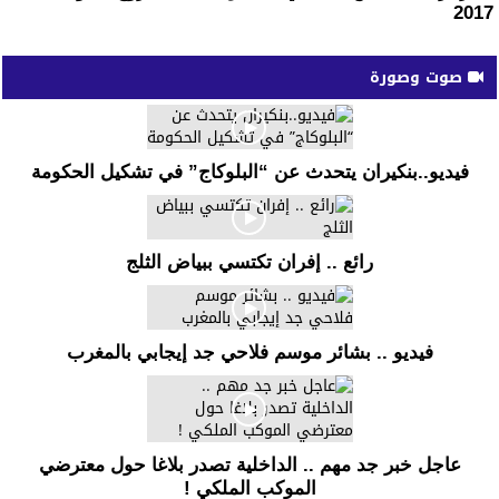
2017
صوت وصورة
فيديو..بنكيران يتحدث عن “البلوكاج” في تشكيل الحكومة
رائع .. إفران تكتسي ببياض الثلج
فيديو .. بشائر موسم فلاحي جد إيجابي بالمغرب
عاجل خبر جد مهم .. الداخلية تصدر بلاغا حول معترضي
الموكب الملكي !