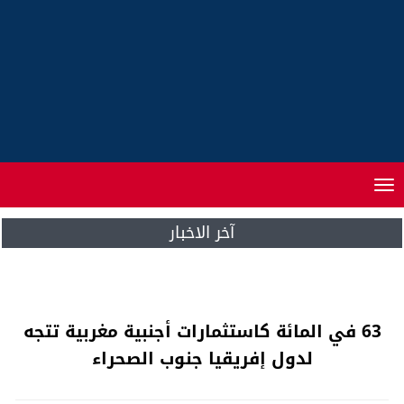
Toggle
navigation
آخر الاخبار
عاجل..انفجار ضخم مرعم بالبيضاء
63 في المائة كاستثمارات أجنبية مغربية تتجه
لدول إفريقيا جنوب الصحراء