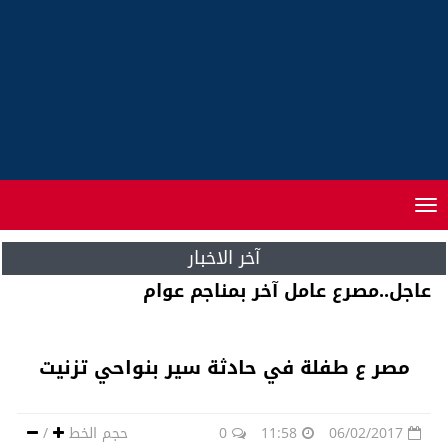
Toggle
navigation
آخر الاخبار
شراكة ما بين جهة الدار البيضاء سطات و جهة
لومبارديا الايطالية‮
مصر ع طفلة في حادثة سير بنواحي تزنيت
06/02/2017
11:58
0
حجم الخط
/