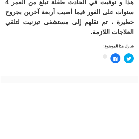
هذا و توفيت في الحادث طفلة تبلغ من العمر 4
سنوات على الفور فيما أصيب أربعة آخرين بجروح
خطيرة ، تم نقلهم إلى مستشفى تيزنيت لتلقي
العلاجات اللازمة.
شارك هذا الموضوع:
اضغط
انقر
اضغط
للمشاركة
للمشاركة
للمشاركة
على
على
على
تويتر
فيسبوك
Google+
(فتح
(فتح
(فتح
في
في
في
نافذة
نافذة
نافذة
جديدة)
جديدة)
جديدة)