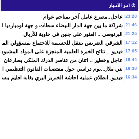
آخر الأخبار
23:28
عاجل..مصرع عامل آخر بمناجم عوام
21:46
شراكة ما بين جهة الدار البيضاء سطات و جهة لومبارديا الا‮
21:25
البرنوصي .. العثور على جنين في حاوية للأزبال
17:12
الشرقي الضريس ينتقل للحسيمة للاجتماع بمسؤولي المن
17:05
فيديو .. نتائج الخبرة العلمية المنجزة على المواد المشبو
16:44
عاجل وخطير .. اثنان من عناصر الدرك الملكي يصارعان 
16:38
بني ملال..يوم دراسي حول مقتضيات القانون التنظيمي الم
16:34
فيديو..انطلاق عملية احاشة الخنزير البري بغابة اقليم بنسل