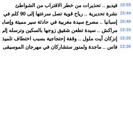
15:59
نشرة خاصة .. رياح قوية غدا الجمعة و السبت بهذه المناط
15:55
فيديو .. تحذيرات من خطر الاقتراب من الشواطئ
15:44
نشرة تحديرية .. رياح قوية تصل سرعتها إلى 90 كلم في الساعة بعدة مناطق بالمملكة
15:40
إسبانيا .. مصرع سيدة مغربية في حادثة سير مميتة وإصابة 
15:33
مراكش .. سيدة تطعن شقيق زوجها بالسكين وترسله إلى 
15:26
إنزكان أيت ملول .. وقفة إحتجاجية بسبب اختطاف تلميذة
13:36
فاس .. ماجدة ولمنور ستشاركان في مهرجان الموسيقى الع