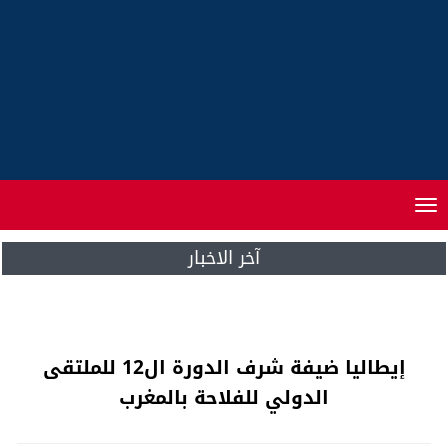
Toggle
navigation
آخر الاخبار
نشرة خاصة .. رياح قوية غدا الجمعة و السبت
بهذه المناطق “فيديو”
إيطاليا ضيفة شرف الدورة ال12 للملتقى
الدولي للفلاحة بالمغرب