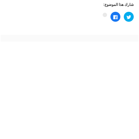
مليون زائر.
شارك هذا الموضوع:
اضغط
انقر
اضغط
للمشاركة
للمشاركة
للمشاركة
على
على
على
تويتر
فيسبوك
Google+
(فتح
(فتح
(فتح
في
في
في
نافذة
نافذة
نافذة
جديدة)
جديدة)
جديدة)