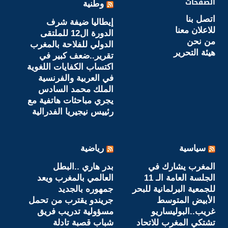
الصفحات
وطنية
اتصل بنا
إيطاليا ضيفة شرف
للاعلان معنا
الدورة ال12 للملتقى
من نحن
الدولي للفلاحة بالمغرب
هيئة التحرير
تقرير..ضعف كبير في
اكتساب الكفايات اللغوية
في العربية والفرنسية
الملك محمد السادس
يجري مباحثات هاتفية مع
رئييس نيجيريا الفدرالية
سياسية
رياضية
المغرب يشارك في
بدر هاري ..البطل
الجلسة العامة الـ 11
العالمي بالمغرب ويعد
للجمعية البرلمانية للبحر
جمهوره بالجديد‎
الأبيض المتوسط
جريندو يقترب من تحمل