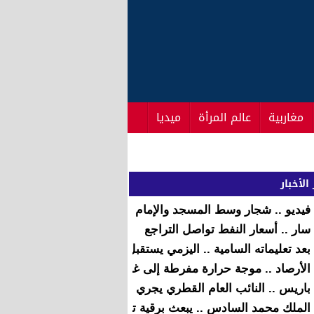
مغاربية
عالم المرأة
ميديا
الأخبار
فيديو .. شجار وسط المسجد والإمام يصلي بالناس
سار .. أسعار النفط تواصل التراجع
بعد تعليماته السامية .. اليزمي يستقبل بالرباط اللاجئين السوريين
الأرصاد .. موجة حرارة مفرطة إلى غاية الأحد بالعديد من جهات ا
باريس .. النائب العام القطري يجري مباحثات مع المستشار الدبل
الملك محمد السادس .. يبعث برقية تهنئة إلى خادم الحرمين الش