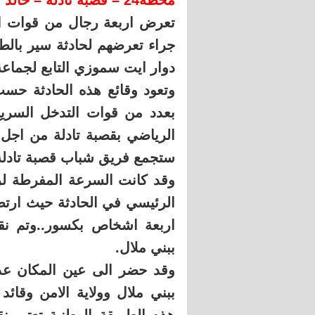
محطة24 – قصبة تادلة – خالد عبد اللطيف
جراء تعرضهم لحادثة سير بالط
دوار ايت سموزي التابع لجماعة 
وتعود وقائع هذه الحادثة حس
بعدد من قوات التدخل السري
الرياضي بقصبة تادلة من اجل 
ستجمع فريق شباب قصبة تادلة 
وقد كانت السرعة المفرطة ل
الرئيسي في الحادثة حيث ارتط
اربعة اشخاص بكسور..وتم ن
ببني ملال.
وقد حضر الى عين المكان عدة
ببني ملال وولاية الامن وقائد