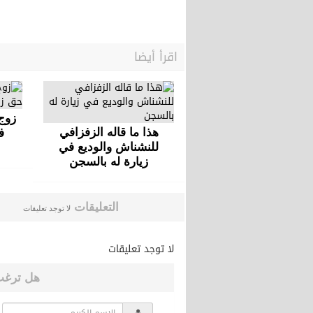
اقرأ أيضا
زوج
هذا ما قاله الزفزافي
ف
للنشناش والوديع في
زيارة له بالسجن
التعليقات
لا توجد تعليقات
لا توجد تعليقات
هل ترغب