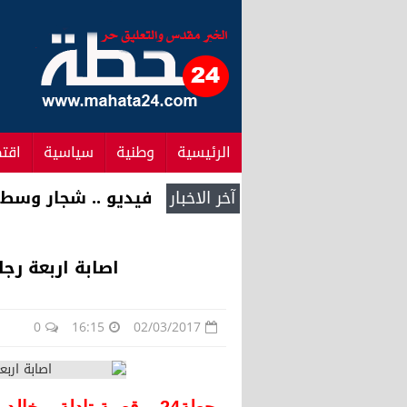
الرئيسية
وطنية
سياسية
اقت
آخر الاخبار
سار .. أسعار النفط 
اصابة اربعة رج
0
16:15
02/03/2017