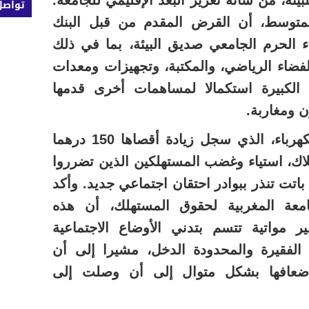
ئة، من شأنه تعزيز البعد الإقليمي للجامعة.
تواصل
المتوسط، أن القرض المقدم من قبل البنك
اء الحرم الجامعي صديق البيئة، بما في ذلك
فضاء الرياضي، والمكتبة، وتجهيزات ومعدات
الكبيرة استكمالا لمساهمات أخرى قدمها
ن ومغاربة.
– أثار ارتفاع أسعار فاتورة الكهرباء، الذي سجل زيادة أقصاها 150 درهما
لاك، استياء وغضب المستهلكين الذين تضرروا
 باتت تنذر ببوادر احتقان اجتماعي جديد. وأكد
معة المغربية لحقوق المستهلك، أن هذه
 مواتية تتسم بتدني الأوضاع الاجتماعية
 الفقيرة والمحدودة الدخل، مشيرا إلى أن
 إضعافها بشكل متوال إلى أن وصلت إلى