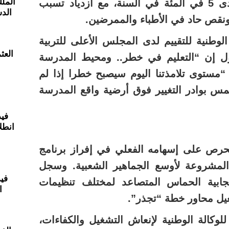
المل
يجعل نسبة العلاج فيها لا تتعدى 5 في المئة في السنة، مع ازدياد تسبب
الدس
ونقص حاد في الأطباء والممرضين.
الوطنية للتقييم لدى المجلس الأعلى للتربية
العث
ول إن “التعليم في خطر.. ومحيط المدرسة
مستوى تلامذتنا اليوم سيصبح خطرا إذا لم
لمس بوادر التغيير فوق أرضية واقع المدرسة
فيد
انطل
يحرص على إسهامه الفعلي في إفراز برنامج
لمشروعة لأوسع الجماهير الشعبية. وسجل
فيد
ابية الحماس المتصاعد لمختلف تنظيمات
ا
يل محاور خطة “تجذر”.
للوكالة الوطنية لإنعاش التشغيل والكفاءات،