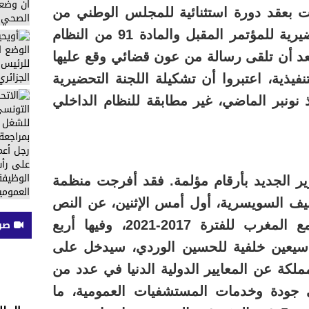
ت بعقد دورة استثنائية للمجلس الوطني من
أجل الملاءمة بين اللجنة التحضيرية للمؤتمر المقبل والمادة 91 من النظام
د أن تلقى رسالة من عون قضائي وقع عليها
نفيذية، اعتبروا أن تشكيلة اللجنة التحضيرية
تغل منذ نونبر الماضي، غير مطابقة للنظام الداخلي
زير الجديد بأرقام مؤلمة. فقد أفرجت منظمة
نيف السويسرية، أول أمس الإثنين، عن النص
صوت
الكامل لاستراتيجية التعاون مع المغرب للفترة 2017-2021، وفيها أربع
ي سيعين خلفية للحسين الوردي، سيدخل على
ملكة عن المعايير الدولية الدنيا في عدد من
ي جودة وخدمات المستشفيات العمومية، ما