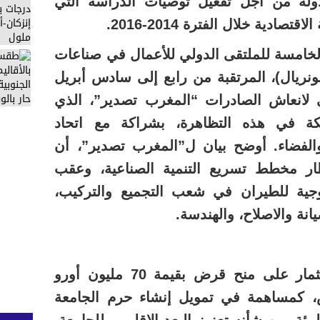
ذولة من أجل تفعيل توصيات الدراسة التي
صادية خلال الفترة 2014-2016.
خامسة للملتقى الدولي للأعمال في صناعات
ونريال)، المرتقبة من رابع إلى سادس أبريل
ي لانعاش الصادرات “المغرب تصدير”، الذي
 في هذه التظاهرة، بشراكة مع اتحاد
والفضاء. أوضح بيان ل”المغرب تصدير”، أن
ر مخطط تسريع التنمية الصناعية، وعقب
وجية للطيران في شعب التجميع والتركيب،
يانة والاصلاح، والهندسة.
– وافق البنك الأوروبي للاستثمار على منح قرض بقيمة 70 مليون أورو
س، كمساهمة في تمويل إنشاء حرم الجامعة