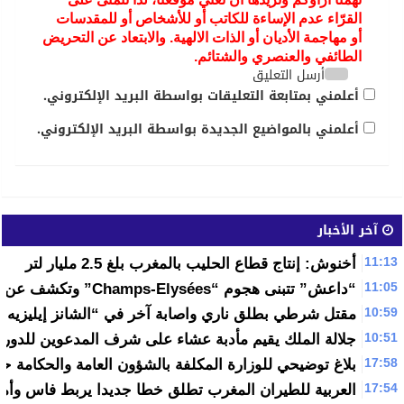
القرّاء عدم الإساءة للكاتب أو للأشخاص أو للمقدسات
أو مهاجمة الأديان أو الذات الالهية. والابتعاد عن التحريض
الطائفي والعنصري والشتائم.
أرسل التعليق
أعلمني بمتابعة التعليقات بواسطة البريد الإلكتروني.
أعلمني بالمواضيع الجديدة بواسطة البريد الإلكتروني.
آخر الأخبار
11:13
أخنوش: إنتاج قطاع الحليب بالمغرب بلغ 2.5 مليار لتر
11:05
“داعش” تتبنى هجوم “Champs-Elysées” وتكشف عن هوية منفذه
10:59
مقتل شرطي بطلق ناري واصابة آخر في “الشانز إيليزيه” 
10:51
جلالة الملك يقيم مأدبة عشاء على شرف المدعوين للدورة 12 للفلاحة بمكنا
17:58
بلاغ توضيحي للوزارة المكلفة بالشؤون العامة والحكامة ح
17:54
العربية للطيران المغرب تطلق خطا جديدا يربط فاس وأم