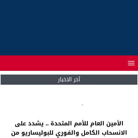
Toggle
navigation
آخر الاخبار
جلالة الملك يقيم مأدبة عشاء على شرف
المدعوين للدورة 12 للفلاحة بمكناس
الأمين العام للأمم المتحدة .. يشدد على
الانسحاب الكامل والفوري للبوليساريو من